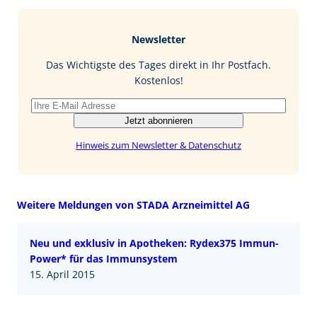
e
g
k
a
b
e
i
Newsletter
o
d
l
o
I
Das Wichtigste des Tages direkt in Ihr Postfach.
k
n
Kostenlos!
Jetzt abonnieren
Hinweis zum Newsletter & Datenschutz
Weitere Meldungen von STADA Arzneimittel AG
Neu und exklusiv in Apotheken: Rydex375 Immun-
Power* für das Immunsystem
15. April 2015