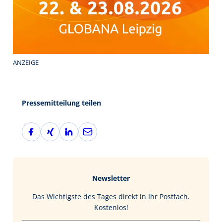
ANZEIGE
Pressemitteilung teilen
F
X
L
E
a
i
i
-
c
n
n
M
e
g
k
a
b
e
i
Newsletter
o
d
l
o
I
Das Wichtigste des Tages direkt in Ihr Postfach.
k
n
Kostenlos!