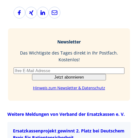
F
X
L
E
a
i
i
-
c
n
n
M
e
g
k
a
b
e
i
Newsletter
o
d
l
o
I
Das Wichtigste des Tages direkt in Ihr Postfach.
k
n
Kostenlos!
Jetzt abonnieren
Hinweis zum Newsletter & Datenschutz
Weitere Meldungen von Verband der Ersatzkassen e. V.
Ersatzkassenprojekt gewinnt 2. Platz bei Deutschem
Preis für Patientensicherheit