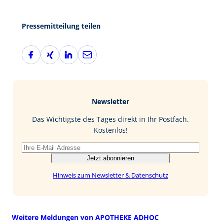
Pressemitteilung teilen
F
X
L
E
a
i
i
-
c
n
n
M
e
g
k
a
b
e
i
Newsletter
o
d
l
o
I
Das Wichtigste des Tages direkt in Ihr Postfach.
k
n
Kostenlos!
Jetzt abonnieren
Hinweis zum Newsletter & Datenschutz
Weitere Meldungen von APOTHEKE ADHOC