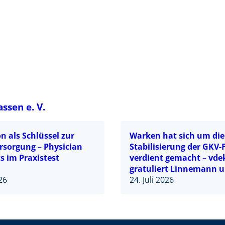
ssen e. V.
n als Schlüssel zur
Warken hat sich um die
rsorgung – Physician
Stabilisierung der GKV
s im Praxistest
verdient gemacht – vde
gratuliert Linnemann 
026
mahnt zügige Struktur
24. Juli 2026
an