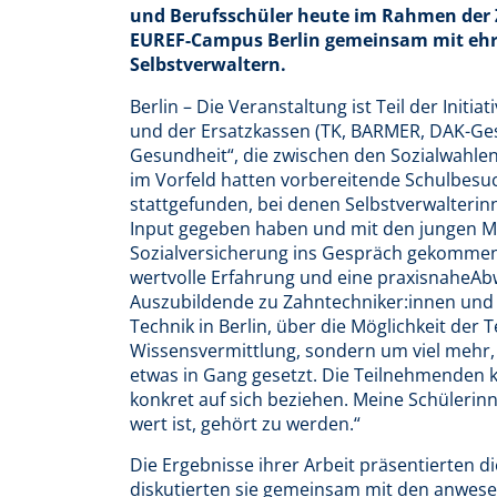
und Berufsschüler heute im Rahmen der 
EUREF-Campus Berlin gemeinsam mit ehr
Selbstverwaltern.
Berlin – Die Veranstaltung ist Teil der Ini
und der Ersatzkassen (TK, BARMER, DAK-Ges
Gesundheit“, die zwischen den Sozialwahlen 
im Vorfeld hatten vorbereitende Schulbesu
stattgefunden, bei denen Selbstverwalterin
Input gegeben haben und mit den jungen M
Sozialversicherung ins Gespräch gekommen 
wertvolle Erfahrung und eine praxisnaheAbw
Auszubildende zu Zahntechniker:innen und
Technik in Berlin, über die Möglichkeit der 
Wissensvermittlung, sondern um viel mehr, f
etwas in Gang gesetzt. Die Teilnehmenden k
konkret auf sich beziehen. Meine Schülerin
wert ist, gehört zu werden.“
Die Ergebnisse ihrer Arbeit präsentierten d
diskutierten sie gemeinsam mit den anwese