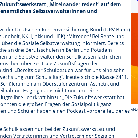
Zukunftswerkstatt „Miteinander reden!“ auf dem
enamtlichen Selbstverwalterinnen und
tiative der Deutschen Rentenversicherung Bund (DRV Bund)
undheit, KKH, hkk und HEK) “Mitreden! Bei Rente und
über die Soziale Selbstverwaltung informiert. Bereits
che an drei Berufsschulen in Berlin und Potsdam
nen und Selbstverwalter den Schulklassen fachlichen
enschen über zentrale Zukunftsfragen der
sind. „Bereits der Schulbesuch war für uns eine sehr
echslung zum Schulalltag“, freute sich die Klasse Z411,
 Schüler:innen am Oberstufenzentrum Ästhetik und
Teilnahme. Es ging dabei nicht nur um reine
ügte ihre Lehrkraft hinzu: „Die Zukunftswerkstatt hat
onnten die großen Fragen der Sozialpolitik ganz
ANZ
nen und Schüler haben einen Podcast vorbereitet, der es
ie Schulklassen nun bei der Zukunftswerkstatt und
nden Vertreterinnen und Vertretern der Sozialen