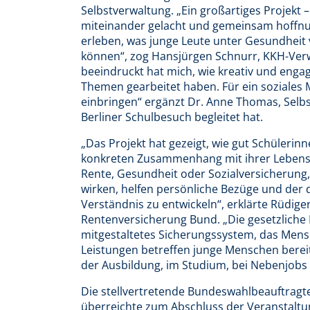
Selbstverwaltung. „Ein großartiges Projekt 
miteinander gelacht und gemeinsam hoffnung
erleben, was junge Leute unter Gesundheit 
können“, zog Hansjürgen Schnurr, KKH-Verwa
beeindruckt hat mich, wie kreativ und engag
Themen gearbeitet haben. Für ein soziales 
einbringen“ ergänzt Dr. Anne Thomas, Selbs
Berliner Schulbesuch begleitet hat.
„Das Projekt hat gezeigt, wie gut Schüleri
konkreten Zusammenhang mit ihrer Lebenswi
Rente, Gesundheit oder Sozialversicherung, 
wirken, helfen persönliche Bezüge und der 
Verständnis zu entwickeln“, erklärte Rüdig
Rentenversicherung Bund. „Die gesetzliche 
mitgestaltetes Sicherungssystem, das Mensc
Leistungen betreffen junge Menschen berei
der Ausbildung, im Studium, bei Nebenjobs 
Die stellvertretende Bundeswahlbeauftragte
überreichte zum Abschluss der Veranstaltun