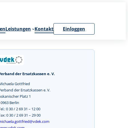
en
Leistungen
Kontakt
Einloggen
Verband der Ersatzkassen e. V.
Michaela Gottfried
Verband der Ersatzkassen e. V.
Askanischer Platz 1
10963 Berlin
Tel.: 0 30 / 2 69 31 – 12 00
Fax: 0 30 / 2 69 31 – 29 00
michaela.gottfried@vdek.com
www.vdek.com