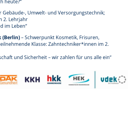
h heute?“
ür Gebäude-, Umwelt- und Versorgungstechnik;
 2. Lehrjahr
d im Leben“
(Berlin)
– Schwerpunkt Kosmetik, Frisuren,
teilnehmende Klasse: Zahntechniker*innen im 2.
haft und Sicherheit – wir zahlen für uns alle ein“
d
dek)
1
n