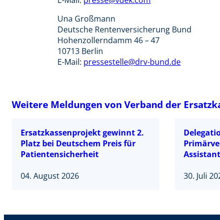
E-Mail:
presse@vdek.com
Una Großmann
Deutsche Rentenversicherung Bund
Hohenzollerndamm 46 – 47
10713 Berlin
E-Mail:
pressestelle@drv-bund.de
Weitere Meldungen von Verband der Ersatzka
Ersatzkassenprojekt gewinnt 2.
Delegatio
Platz bei Deutschem Preis für
Primärve
Patientensicherheit
Assistant
04. August 2026
30. Juli 2