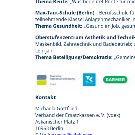
Thema Rente:
„Was bedeutet Rente für mic
Max-Taut-Schule (Berlin)
– Berufsschule f
teilnehmende Klasse: Anlagenmechaniker im
Thema Gesundheit:
„Gesund im Job, gesun
Oberstufenzentrum Ästhetik und Technik 
Maskenbild, Zahntechnik und Badebetrieb; 
Lehrjahr
Thema Beteiligung/Demokratie:
„Gemeinsc
Kontakt
Michaela Gottfrie
Verband der Ersatzkassen e. V. (v
Askanischer Platz 
10963 Berli