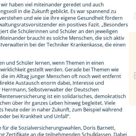
– wir haben viel miteinander geredet und auch
svoll in die Zukunft geblickt. Es war spannend zu
verstehen und wie sie ihre eigene Gesundheit fördern
ltungsratsvorsitzender ein positives Fazit. „Besonders
iert die Schülerinnen und Schüler an den jeweiligen
Miteinander braucht es solche Menschen, die sich aktiv
tverwalterin bei der Techniker Krankenkasse, die einen
nnen und Schüler lernen, wenn Themen in einen
rklichkeit gestellt werden. Gerade bei Themen wie
die im Alltag junger Menschen oft noch weit entfernt
direkte Austausch enorm dabei, Interesse und
er Herrmann, Selbstverwalter der Deutschen
Rentenversicherung ist ein solidarisches, demokratisch
hen über ihr ganzes Leben hinweg begleitet. Viele
ts heute oder in naher Zukunft, zum Beispiel während
oder bei Krankheit und Unfall“.
 für die Sozialversicherungswahlen, Doris Barnett,
g Zertifikate an die teilnehmenden Schulklassen. Dabei