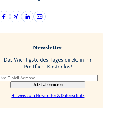
F
X
L
E
a
i
i
-
c
n
n
M
e
g
k
a
b
e
i
Newsletter
o
d
l
o
I
Das Wichtigste des Tages direkt in Ihr
k
n
Postfach. Kostenlos!
Jetzt abonnieren
Hinweis zum Newsletter & Datenschutz