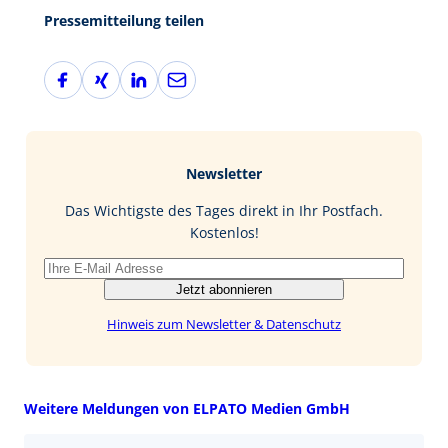
Pressemitteilung teilen
F
X
L
E
a
i
i
-
c
n
n
M
e
g
k
a
b
e
i
Newsletter
o
d
l
o
I
Das Wichtigste des Tages direkt in Ihr Postfach.
k
n
Kostenlos!
Jetzt abonnieren
Hinweis zum Newsletter & Datenschutz
Weitere Meldungen von ELPATO Medien GmbH