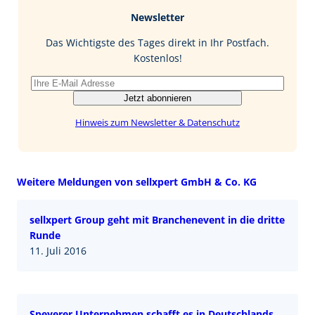
b
e
i
Newsletter
o
d
l
o
I
Das Wichtigste des Tages direkt in Ihr Postfach.
k
n
Kostenlos!
Jetzt abonnieren
Hinweis zum Newsletter & Datenschutz
Weitere Meldungen von sellxpert GmbH & Co. KG
sellxpert Group geht mit Branchenevent in die dritte
Runde
11. Juli 2016
Speyerer Unternehmen schafft es in Deutschlands