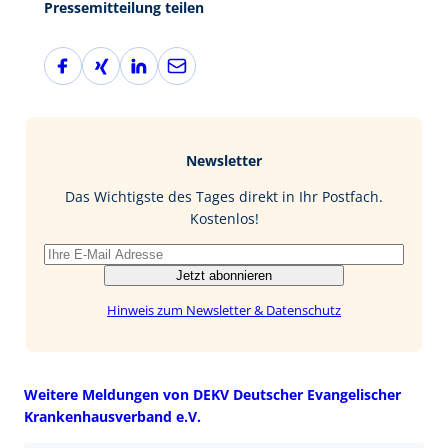
Pressemitteilung teilen
F
X
L
E
a
i
i
-
c
n
n
M
e
g
k
a
b
e
i
Newsletter
o
d
l
o
I
Das Wichtigste des Tages direkt in Ihr Postfach.
k
n
Kostenlos!
Jetzt abonnieren
Hinweis zum Newsletter & Datenschutz
Weitere Meldungen von DEKV Deutscher Evangelischer
Krankenhausverband e.V.