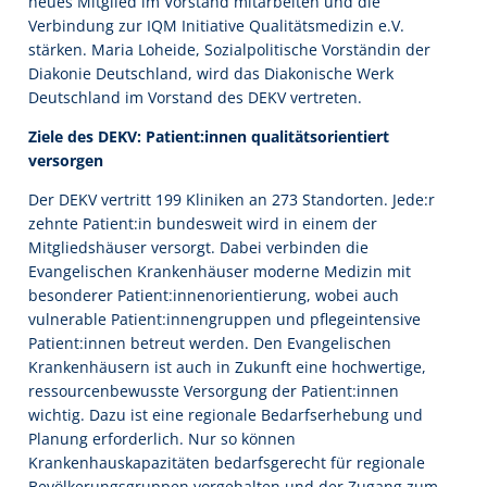
neues Mitglied im Vorstand mitarbeiten und die
Verbindung zur IQM Initiative Qualitätsmedizin e.V.
stärken. Maria Loheide, Sozialpolitische Vorständin der
Diakonie Deutschland, wird das Diakonische Werk
Deutschland im Vorstand des DEKV vertreten.
Ziele des DEKV: Patient:innen qualitätsorientiert
versorgen
Der DEKV vertritt 199 Kliniken an 273 Standorten. Jede:r
zehnte Patient:in bundesweit wird in einem der
Mitgliedshäuser versorgt. Dabei verbinden die
Evangelischen Krankenhäuser moderne Medizin mit
besonderer Patient:innenorientierung, wobei auch
vulnerable Patient:innengruppen und pflegeintensive
Patient:innen betreut werden. Den Evangelischen
Krankenhäusern ist auch in Zukunft eine hochwertige,
ressourcenbewusste Versorgung der Patient:innen
wichtig. Dazu ist eine regionale Bedarfserhebung und
Planung erforderlich. Nur so können
Krankenhauskapazitäten bedarfsgerecht für regionale
Bevölkerungsgruppen vorgehalten und der Zugang zum