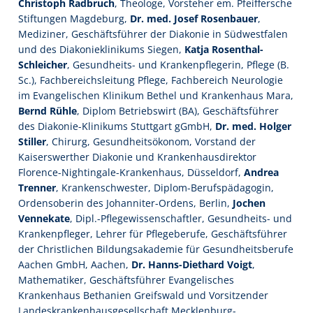
Christoph Radbruch
, Theologe, Vorsteher em. Pfeiffersche
Stiftungen Magdeburg,
Dr. med. Josef Rosenbauer
,
Mediziner, Geschäftsführer der Diakonie in Südwestfalen
und des Diakonieklinikums Siegen,
Katja Rosenthal-
Schleicher
, Gesundheits- und Krankenpflegerin, Pflege (B.
Sc.), Fachbereichsleitung Pflege, Fachbereich Neurologie
im Evangelischen Klinikum Bethel und Krankenhaus Mara,
Bernd Rühle
, Diplom Betriebswirt (BA), Geschäftsführer
des Diakonie-Klinikums Stuttgart gGmbH,
Dr. med. Holger
Stiller
, Chirurg, Gesundheitsökonom, Vorstand der
Kaiserswerther Diakonie und Krankenhausdirektor
Florence-Nightingale-Krankenhaus, Düsseldorf,
Andrea
Trenner
, Krankenschwester, Diplom-Berufspädagogin,
Ordensoberin des Johanniter-Ordens, Berlin,
Jochen
Vennekate
, Dipl.-Pflegewissenschaftler, Gesundheits- und
Krankenpfleger, Lehrer für Pflegeberufe, Geschäftsführer
der Christlichen Bildungsakademie für Gesundheitsberufe
Aachen GmbH, Aachen,
Dr. Hanns-Diethard Voigt
,
Mathematiker, Geschäftsführer Evangelisches
Krankenhaus Bethanien Greifswald und Vorsitzender
Landeskrankenhausgesellschaft Mecklenburg-