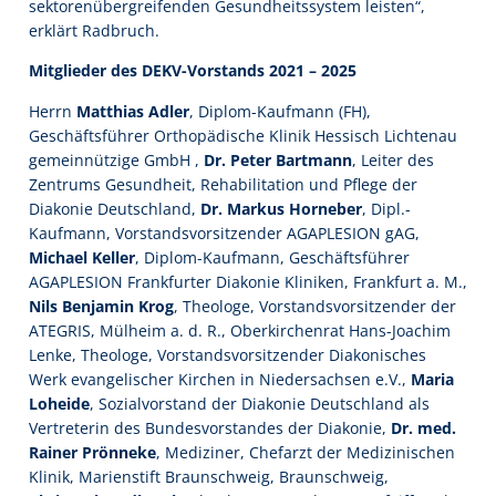
sektorenübergreifenden Gesundheitssystem leisten“,
erklärt Radbruch.
Mitglieder des DEKV-Vorstands 2021 – 2025
Herrn
Matthias Adler
, Diplom-Kaufmann (FH),
Geschäftsführer Orthopädische Klinik Hessisch Lichtenau
gemeinnützige GmbH ,
Dr. Peter Bartmann
, Leiter des
Zentrums Gesundheit, Rehabilitation und Pflege der
Diakonie Deutschland,
Dr. Markus Horneber
, Dipl.-
Kaufmann, Vorstandsvorsitzender AGAPLESION gAG,
Michael Keller
, Diplom-Kaufmann, Geschäftsführer
AGAPLESION Frankfurter Diakonie Kliniken, Frankfurt a. M.,
Nils Benjamin Krog
, Theologe, Vorstandsvorsitzender der
ATEGRIS, Mülheim a. d. R., Oberkirchenrat Hans-Joachim
Lenke, Theologe, Vorstandsvorsitzender Diakonisches
Werk evangelischer Kirchen in Niedersachsen e.V.,
Maria
Loheide
, Sozialvorstand der Diakonie Deutschland als
Vertreterin des Bundesvorstandes der Diakonie,
Dr. med.
Rainer Prönneke
, Mediziner, Chefarzt der Medizinischen
Klinik, Marienstift Braunschweig, Braunschweig,