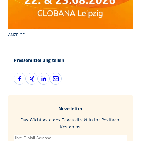
ANZEIGE
Pressemitteilung teilen
F
X
L
E
a
i
i
-
c
n
n
M
e
g
k
a
b
e
i
Newsletter
o
d
l
o
I
Das Wichtigste des Tages direkt in Ihr Postfach.
k
n
Kostenlos!