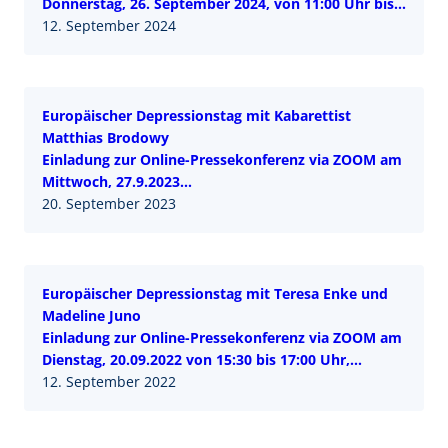
Donnerstag, 26. September 2024, von 11:00 Uhr bis
12:30 Uhr im Vorfeld des 21. Europäischen
12. September 2024
Depressionstages
Motto: Jugend in der psychischen Krise
Europäischer Depressionstag mit Kabarettist
Matthias Brodowy
Einladung zur Online-Pressekonferenz via ZOOM am
Mittwoch, 27.9.2023
von 11:00 bis 12:30 Uhr, anlässlich des 20.
20. September 2023
Europäischen Depressionstages am 1.10.2023
Depression in unsicheren Zeiten
Europäischer Depressionstag mit Teresa Enke und
Madeline Juno
Einladung zur Online-Pressekonferenz via ZOOM am
Dienstag, 20.09.2022 von 15:30 bis 17:00 Uhr,
anlässlich des 19. Europäischen Depressionstages
12. September 2022
am 02.10.2022
Corona, Ukraine, Inflation – Und was kommt noch?
Depressionen in Zeiten von Krisen und Unsicherheit