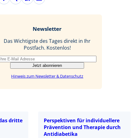
a
i
i
-
c
n
n
M
e
g
k
a
b
e
i
Newsletter
o
d
l
o
I
Das Wichtigste des Tages direkt in Ihr
k
n
Postfach. Kostenlos!
Jetzt abonnieren
Hinweis zum Newsletter & Datenschutz
das dritte
Perspektiven für individuellere
Prävention und Therapie durch
Antidiabetika