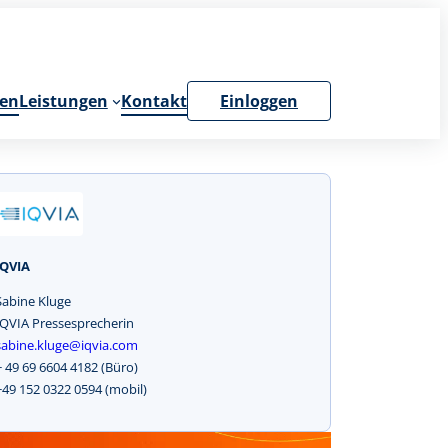
en
Leistungen
Kontakt
Einloggen
IQVIA
Sabine Kluge
IQVIA Pressesprecherin
sabine.kluge@iqvia.com
+ 49 69 6604 4182 (Büro)
+49 152 0322 0594 (mobil)