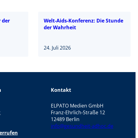
 der
Welt-Aids-Konferenz: Die Stunde
der Wahrheit
24. Juli 2026
n
Kontakt
ELPATO Medien GmbH
z
Franz-Ehrlich-Straße 12
12489 Berlin
info@gesundheit-adhoc.de
errufen