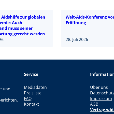
Aidshilfe zur globalen
Welt-Aids-Konferenz vor
emie: Auch
Eröffnung
and muss seiner
rtung gerecht werden
026
28. Juli 2026
Service
Informatio
Mediadaten
Über uns
le und
Preisliste
Datenschut
FAQ
Impressum
erichten.
Kontakt
AGB
Vertrag wid