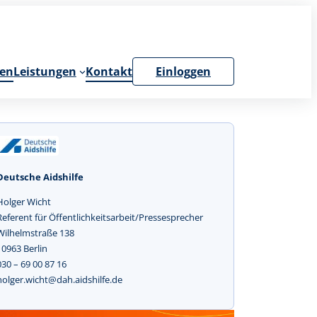
en
Leistungen
Kontakt
Einloggen
Deutsche Aidshilfe
Holger Wicht
Referent für Öffentlichkeitsarbeit/Pressesprecher
Wilhelmstraße 138
10963 Berlin
030 – 69 00 87 16
holger.wicht@dah.aidshilfe.de