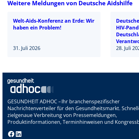
Weitere Meldungen von Deutsche Aidshilfe
Welt-Aids-Konferenz an Erde: Wir
Deutsche 
haben ein Problem!
HIV-Pand
Deutschl
Verantwo
31. Juli 2026
28. Juli 2
GESUNDHEIT ADHOC – Ihr branchenspezifischer
Nachrichtenverteiler für den Gesundheitsmarkt. Schnel
zielgenaue Verbreitung von Pressemeldungen,
Produktinformationen, Terminhinweisen und Kongressb
Facebook
LinkedIn