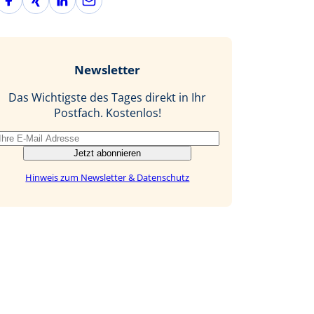
a
i
i
-
c
n
n
M
e
g
k
a
b
e
i
Newsletter
o
d
l
o
I
Das Wichtigste des Tages direkt in Ihr
k
n
Postfach. Kostenlos!
Jetzt abonnieren
Hinweis zum Newsletter & Datenschutz