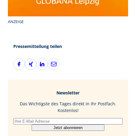
ANZEIGE
Pressemitteilung teilen
F
X
L
E
a
i
i
-
c
n
n
M
e
g
k
a
b
e
i
Newsletter
o
d
l
o
I
Das Wichtigste des Tages direkt in Ihr Postfach.
k
n
Kostenlos!
Jetzt abonnieren