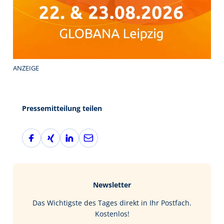
ANZEIGE
Pressemitteilung teilen
F
X
L
E
a
i
i
-
c
n
n
M
e
g
k
a
b
e
i
Newsletter
o
d
l
o
I
Das Wichtigste des Tages direkt in Ihr Postfach.
k
n
Kostenlos!