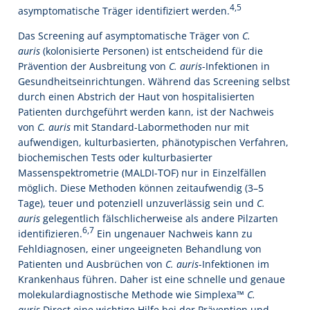
4,5
asymptomatische Träger identifiziert werden.
Das Screening auf asymptomatische Träger von
C.
auris
(kolonisierte Personen) ist entscheidend für die
Prävention der Ausbreitung von
C. auris
-Infektionen in
Gesundheitseinrichtungen. Während das Screening selbst
durch einen Abstrich der Haut von hospitalisierten
Patienten durchgeführt werden kann, ist der Nachweis
von
C. auris
mit Standard-Labormethoden nur mit
aufwendigen, kulturbasierten, phänotypischen Verfahren,
biochemischen Tests oder kulturbasierter
Massenspektrometrie (MALDI-TOF) nur in Einzelfällen
möglich. Diese Methoden können zeitaufwendig (3–5
Tage), teuer und potenziell unzuverlässig sein und
C.
auris
gelegentlich fälschlicherweise als andere Pilzarten
6,7
identifizieren.
Ein ungenauer Nachweis kann zu
Fehldiagnosen, einer ungeeigneten Behandlung von
Patienten und Ausbrüchen von
C. auris
-Infektionen im
Krankenhaus führen. Daher ist eine schnelle und genaue
molekulardiagnostische Methode wie Simplexa™
C.
auris
Direct eine wichtige Hilfe bei der Prävention und