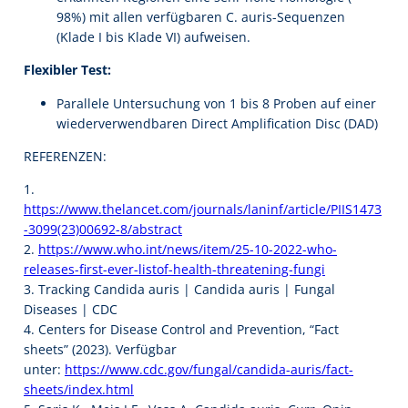
98%) mit allen verfügbaren C. auris-Sequenzen
(Klade I bis Klade VI) aufweisen.
Flexibler Test:
Parallele Untersuchung von 1 bis 8 Proben auf einer
wiederverwendbaren Direct Amplification Disc (DAD)
REFERENZEN:
1.
https://www.thelancet.com/journals/laninf/article/PIIS1473
-3099(23)00692-8/abstract
2.
https://www.who.int/news/item/25-10-2022-who-
releases-first-ever-listof-health-threatening-fungi
3. Tracking Candida auris | Candida auris | Fungal
Diseases | CDC
4. Centers for Disease Control and Prevention, “Fact
sheets” (2023). Verfügbar
unter:
https://www.cdc.gov/fungal/candida-auris/fact-
sheets/index.html