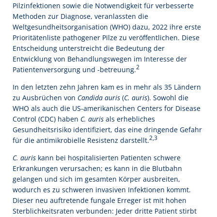
Pilzinfektionen sowie die Notwendigkeit für verbesserte
Methoden zur Diagnose, veranlassten die
Weltgesundheitsorganisation (WHO) dazu, 2022 ihre erste
Prioritätenliste pathogener Pilze zu veröffentlichen. Diese
Entscheidung unterstreicht die Bedeutung der
Entwicklung von Behandlungswegen im Interesse der
2
Patientenversorgung und -betreuung.
In den letzten zehn Jahren kam es in mehr als 35 Ländern
zu Ausbrüchen von
Candida auris
(
C. auris
). Sowohl die
WHO als auch die US-amerikanischen Centers for Disease
Control (CDC) haben
C. auris
als erhebliches
Gesundheitsrisiko identifiziert, das eine dringende Gefahr
2,3
für die antimikrobielle Resistenz darstellt.
C. auris
kann bei hospitalisierten Patienten schwere
Erkrankungen verursachen; es kann in die Blutbahn
gelangen und sich im gesamten Körper ausbreiten,
wodurch es zu schweren invasiven Infektionen kommt.
Dieser neu auftretende fungale Erreger ist mit hohen
Sterblichkeitsraten verbunden: Jeder dritte Patient stirbt