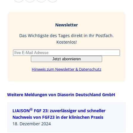
a
i
i
-
c
n
n
M
e
g
k
a
b
e
i
Newsletter
o
d
l
o
I
Das Wichtigste des Tages direkt in Ihr Postfach.
k
n
Kostenlos!
Jetzt abonnieren
Hinweis zum Newsletter & Datenschutz
Weitere Meldungen von Diasorin Deutschland GmbH
®
LIAISON
FGF 23: zuverlässiger und schneller
Nachweis von FGF23 in der klinischen Praxis
18. Dezember 2024