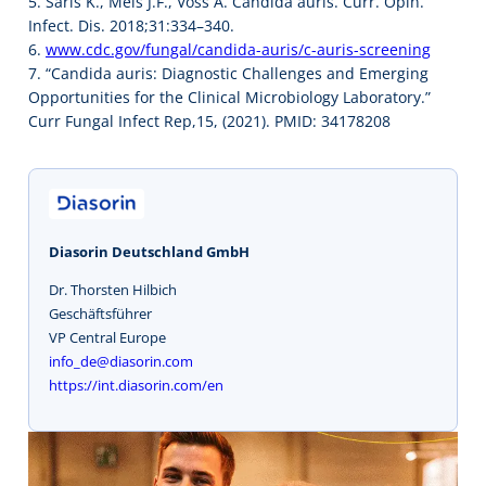
5. Saris K., Meis J.F., Voss A. Candida auris. Curr. Opin.
Infect. Dis. 2018;31:334–340.
6.
www.cdc.gov/fungal/candida-auris/c-auris-screening
7. “Candida auris: Diagnostic Challenges and Emerging
Opportunities for the Clinical Microbiology Laboratory.”
Curr Fungal Infect Rep,15, (2021). PMID: 34178208
Diasorin Deutschland GmbH
Dr. Thorsten Hilbich
Geschäftsführer
VP Central Europe
info_de@diasorin.com
https://int.diasorin.com/en