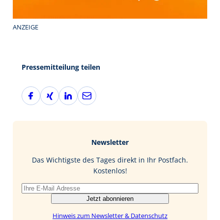
ANZEIGE
Pressemitteilung teilen
F
X
L
E
a
i
i
-
c
n
n
M
e
g
k
a
b
e
i
Newsletter
o
d
l
o
I
Das Wichtigste des Tages direkt in Ihr Postfach.
k
n
Kostenlos!
Jetzt abonnieren
Hinweis zum Newsletter & Datenschutz