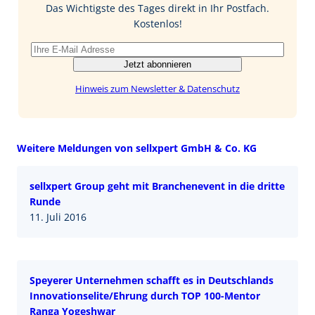
o
I
Das Wichtigste des Tages direkt in Ihr Postfach.
k
n
Kostenlos!
Jetzt abonnieren
Hinweis zum Newsletter & Datenschutz
Weitere Meldungen von sellxpert GmbH & Co. KG
sellxpert Group geht mit Branchenevent in die dritte
Runde
11. Juli 2016
Speyerer Unternehmen schafft es in Deutschlands
Innovationselite/Ehrung durch TOP 100-Mentor
Ranga Yogeshwar