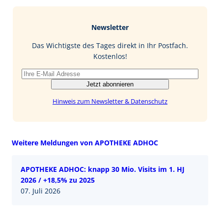
e
g
k
a
b
e
i
Newsletter
o
d
l
o
I
Das Wichtigste des Tages direkt in Ihr Postfach.
k
n
Kostenlos!
Jetzt abonnieren
Hinweis zum Newsletter & Datenschutz
Weitere Meldungen von APOTHEKE ADHOC
APOTHEKE ADHOC: knapp 30 Mio. Visits im 1. HJ
2026 / +18,5% zu 2025
07. Juli 2026