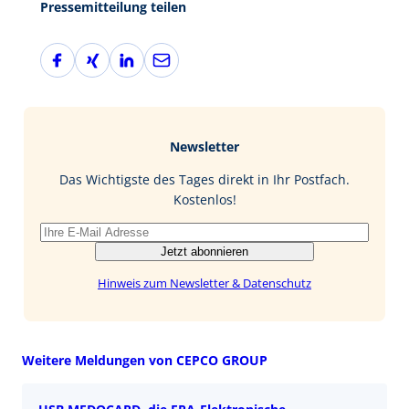
Pressemitteilung teilen
F
X
L
E
a
i
i
-
c
n
n
M
e
g
k
a
b
e
i
Newsletter
o
d
l
o
I
Das Wichtigste des Tages direkt in Ihr Postfach.
k
n
Kostenlos!
Jetzt abonnieren
Hinweis zum Newsletter & Datenschutz
Weitere Meldungen von CEPCO GROUP