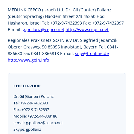
MEDLINK CEPCO (Israel) Ltd. Dr. Gil (Gunter) Pollanz
(deutschsprachig) Haodem Street 2/3 45350 Hod
Hasharon, Israel Tel: +972-9-7432393 Fax: +972-9-7432397
E-mail:
g.pollanz@cepco.net
http://www.cepco.net
Regionales Praxisnetz GO IN e.V Dr. Siegfried Jedamzik
Oberer Grasweg 50 85055 Ingolstadt, Bayern Tel. 0841-
886680 Fax 0841-8866818 E-mail:
si.je@t-online.de
http://www.goin.info
CEPCO GROUP
Dr. Gil (Gunter) Pollanz
Tel: +972-9-7432393
Fax: +972-9-7432397
Mobile: +972-544-808186
e-mail: g.pollanz@cepco.net
Skype: gpollanz