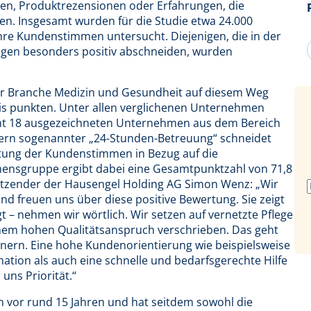
en, Produktrezensionen oder Erfahrungen, die
en. Insgesamt wurden für die Studie etwa 24.000
re Kundenstimmen untersucht. Diejenigen, die in der
en besonders positiv abschneiden, wurden
er Branche Medizin und Gesundheit auf diesem Weg
is punkten. Unter allen verglichenen Unternehmen
samt 18 ausgezeichneten Unternehmen aus dem Bereich
tlern sogenannter „24-Stunden-Betreuung“ schneidet
tung der Kundenstimmen in Bezug auf die
ensgruppe ergibt dabei eine Gesamtpunktzahl von 71,8
itzender der Hausengel Holding AG Simon Wenz: „Wir
d freuen uns über diese positive Bewertung. Sie zeigt
– nehmen wir wörtlich. Wir setzen auf vernetzte Pflege
nem hohen Qualitätsanspruch verschrieben. Das geht
nern. Eine hohe Kundenorientierung wie beispielsweise
ation als auch eine schnelle und bedarfsgerechte Hilfe
uns Priorität.“
vor rund 15 Jahren und hat seitdem sowohl die