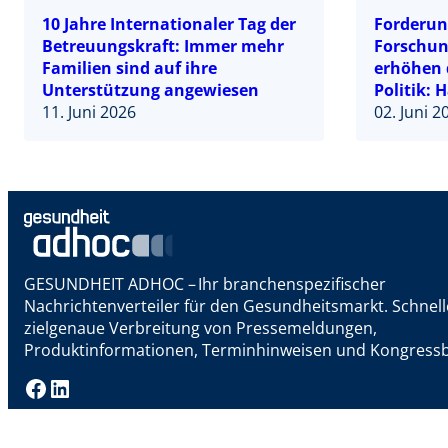
10 Jahre Internationaler Tag der
Forderun
Betreuungskraft: Immer mehr
Forschun
Familien sind auf ihre
erhöhen 
Unterstützung angewiesen
Politik: 
11. Juni 2026
verbindl
02. Juni 2
für die L
GESUNDHEIT ADHOC – Ihr branchenspezifischer
Nachrichtenverteiler für den Gesundheitsmarkt. Schnel
zielgenaue Verbreitung von Pressemeldungen,
Produktinformationen, Terminhinweisen und Kongressb
Facebook
LinkedIn