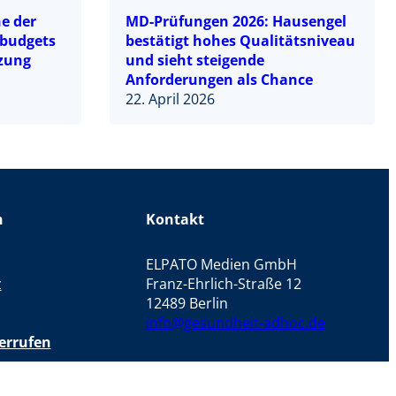
e der
MD-Prüfungen 2026: Hausengel
ebudgets
bestätigt hohes Qualitätsniveau
tzung
und sieht steigende
Anforderungen als Chance
22. April 2026
n
Kontakt
ELPATO Medien GmbH
z
Franz-Ehrlich-Straße 12
12489 Berlin
info@gesundheit-adhoc.de
errufen