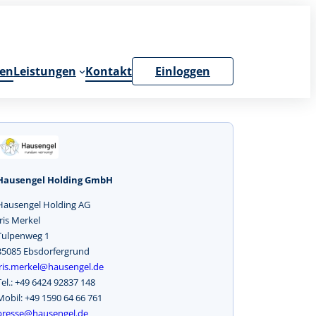
en
Leistungen
Kontakt
Einloggen
Hausengel Holding GmbH
Hausengel Holding AG
Iris Merkel
Tulpenweg 1
35085 Ebsdorfergrund
iris.merkel@hausengel.de
Tel.: +49 6424 92837 148
Mobil: +49 1590 64 66 761
presse@hausengel.de