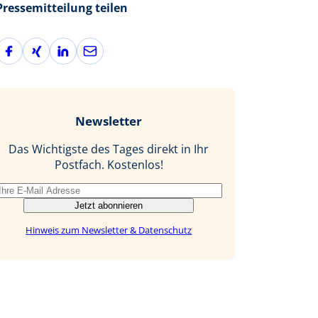
Pressemitteilung teilen
F
X
L
E
a
i
i
-
c
n
n
M
e
g
k
a
b
e
i
Newsletter
o
d
l
o
I
Das Wichtigste des Tages direkt in Ihr
k
n
Postfach. Kostenlos!
Jetzt abonnieren
Hinweis zum Newsletter & Datenschutz