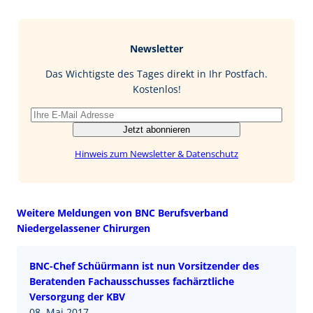
c
n
n
M
e
g
k
a
b
e
i
Newsletter
o
d
l
o
I
Das Wichtigste des Tages direkt in Ihr Postfach.
k
n
Kostenlos!
Jetzt abonnieren
Hinweis zum Newsletter & Datenschutz
Weitere Meldungen von BNC Berufsverband
Niedergelassener Chirurgen
BNC-Chef Schüürmann ist nun Vorsitzender des
Beratenden Fachausschusses fachärztliche
Versorgung der KBV
08. Mai 2017