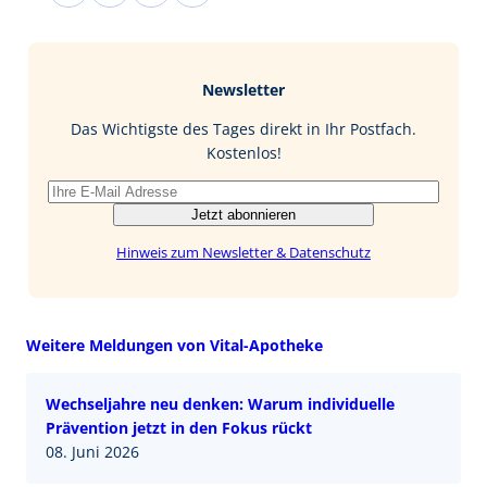
a
i
i
-
c
n
n
M
e
g
k
a
b
e
i
Newsletter
o
d
l
o
I
Das Wichtigste des Tages direkt in Ihr Postfach.
k
n
Kostenlos!
Jetzt abonnieren
Hinweis zum Newsletter & Datenschutz
Weitere Meldungen von Vital-Apotheke
Wechseljahre neu denken: Warum individuelle
Prävention jetzt in den Fokus rückt
08. Juni 2026