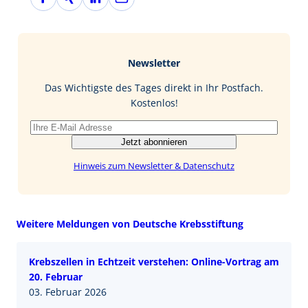
a
i
i
-
c
n
n
M
e
g
k
a
b
e
i
Newsletter
o
d
l
o
I
Das Wichtigste des Tages direkt in Ihr Postfach.
k
n
Kostenlos!
Jetzt abonnieren
Hinweis zum Newsletter & Datenschutz
Weitere Meldungen von Deutsche Krebsstiftung
Krebszellen in Echtzeit verstehen: Online-Vortrag am
20. Februar
03. Februar 2026