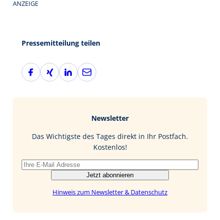
ANZEIGE
Pressemitteilung teilen
F
X
L
E
a
i
i
-
c
n
n
M
e
g
k
a
b
e
i
Newsletter
o
d
l
o
I
Das Wichtigste des Tages direkt in Ihr Postfach.
k
n
Kostenlos!
Jetzt abonnieren
Hinweis zum Newsletter & Datenschutz