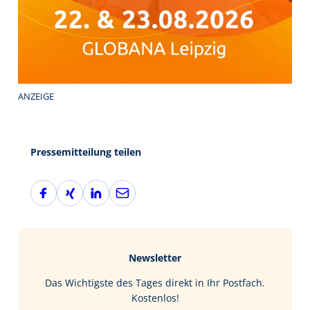
ANZEIGE
Pressemitteilung teilen
F
X
L
E
a
i
i
-
c
n
n
M
e
g
k
a
b
e
i
Newsletter
o
d
l
o
I
Das Wichtigste des Tages direkt in Ihr Postfach.
k
n
Kostenlos!