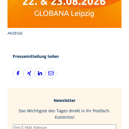
ANZEIGE
Pressemitteilung teilen
F
X
L
E
a
i
i
-
c
n
n
M
e
g
k
a
b
e
i
Newsletter
o
d
l
o
I
Das Wichtigste des Tages direkt in Ihr Postfach.
k
n
Kostenlos!