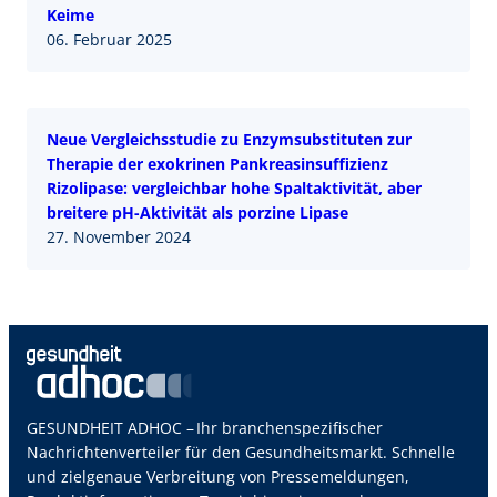
Keime
06. Februar 2025
Neue Vergleichsstudie zu Enzymsubstituten zur
Therapie der exokrinen Pankreasinsuffizienz
Rizolipase: vergleichbar hohe Spaltaktivität, aber
breitere pH-Aktivität als porzine Lipase
27. November 2024
GESUNDHEIT ADHOC – Ihr branchenspezifischer
Nachrichtenverteiler für den Gesundheitsmarkt. Schnelle
und zielgenaue Verbreitung von Pressemeldungen,