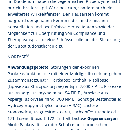
im Duodenum haben die vegetarischen Rizoenzyme nicht
nur ein breiteres pH-Wirkspektrum, sondern auch ein
erweitertes Wirkzeitfenster. Den Hausärzten kommt
aufgrund der genauen Kenntnis der medizinischen
Konstellation und Bedürfnisse der Patienten sowie der
Möglichkeit zur Überprüfung von Compliance und
Therapieansprache eine Schlüsselrolle bei der Steuerung
der Substitutionstherapie zu.
®
NORTASE
Anwendungsgebiete
: Störungen der exokrinen
Pankreasfunktion, die mit einer Maldigestion einhergehen.
Zusammensetzung: 1 Hartkapsel enthält: Rizolipase
(Lipase aus Rhizopus oryzae) entspr. 7.000 FIP-E., Protease
aus Aspergillus oryzae mind. 54 FIP-E., Amylase aus
Aspergillus oryzae mind. 700 FIP-E.. Sonstige Bestandteile:
Hydroxypropylmethylcellulose (HPMC), Lactose-
Monohydrat, Magnesiumstearat, Farbstoffe: Titandioxid E
171, Eisen(III)-oxid E 172. Enthält Lactose
Gegenanzeigen
:
Akute Pankreatitis, akuter Schub einer chronischen