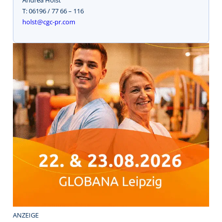
T: 06196 / 77 66 – 116
holst@cgc-pr.com
ANZEIGE