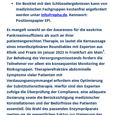
Ein Booklet mit den Schlüsselergebnissen kann von
medizinischen Fachgruppen kostenfrei angefordert
werden unter
info@repha.de
, Kennwort:
Positionspapier EPI.
Es mangelt sowohl an der Awareness für die exokrine
Pankreasinsuffizienz als auch an ihrer
patientengerechten Therapie, so lautet die Kernaussage
eines interdisziplinären Roundtables mit Experten aus
1
Klinik und Praxis im Januar 2023 in Frankfurt am Main
.
Zur Behebung des Versorgungsmissstands fordern die
Teilnehmer vor allem ein konsequentes Monitoring der
Risikogruppen. Therapierefraktäre abdominelle
Symptome vieler Patienten mit
Verdauungsenzymmangel erfordern eine Optimierung
der Substitutionstherapie. Hierfür sind den Experten
zufolge die Überprüfung der Compliance, eine adäquate
Dosierung sowie die Berücksichtigung medizinischer
Konstellationen und der Bedürfnisse des Patienten
essentiell. Die Wahl des passenden Enzympräparats
werten sie als wesentlichen Faktor zur Steigerung des