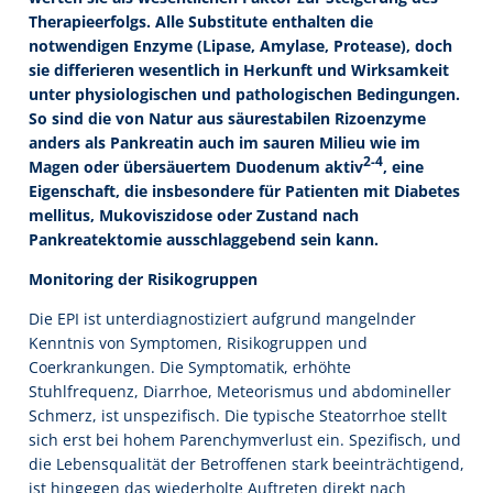
Therapieerfolgs. Alle Substitute enthalten die
notwendigen Enzyme (Lipase, Amylase, Protease), doch
sie differieren wesentlich in Herkunft und Wirksamkeit
unter physiologischen und pathologischen Bedingungen.
So sind die von Natur aus säurestabilen Rizoenzyme
anders als Pankreatin auch im sauren Milieu wie im
2-4
Magen oder übersäuertem Duodenum aktiv
, eine
Eigenschaft, die insbesondere für Patienten mit Diabetes
mellitus, Mukoviszidose oder Zustand nach
Pankreatektomie ausschlaggebend sein kann.
Monitoring der Risikogruppen
Die EPI ist unterdiagnostiziert aufgrund mangelnder
Kenntnis von Symptomen, Risikogruppen und
Coerkrankungen. Die Symptomatik, erhöhte
Stuhlfrequenz, Diarrhoe, Meteorismus und abdomineller
Schmerz, ist unspezifisch. Die typische Steatorrhoe stellt
sich erst bei hohem Parenchymverlust ein. Spezifisch, und
die Lebensqualität der Betroffenen stark beeinträchtigend,
ist hingegen das wiederholte Auftreten direkt nach