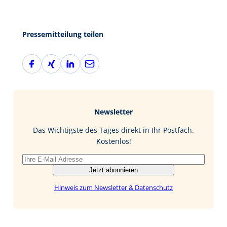
Pressemitteilung teilen
F
X
L
E
a
i
i
-
c
n
n
M
e
g
k
a
b
e
i
Newsletter
o
d
l
o
I
Das Wichtigste des Tages direkt in Ihr Postfach.
k
n
Kostenlos!
Jetzt abonnieren
Hinweis zum Newsletter & Datenschutz