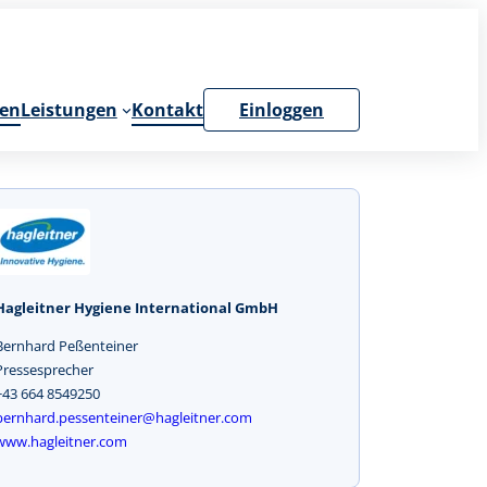
en
Leistungen
Kontakt
Einloggen
Hagleitner Hygiene International GmbH
Bernhard Peßenteiner
Pressesprecher
+43 664 8549250
bernhard.pessenteiner@hagleitner.com
www.hagleitner.com