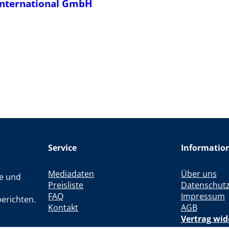
International GmbH
Service
Informatio
Mediadaten
Über uns
le und
Preisliste
Datenschut
FAQ
Impressum
erichten.
Kontakt
AGB
Vertrag wid