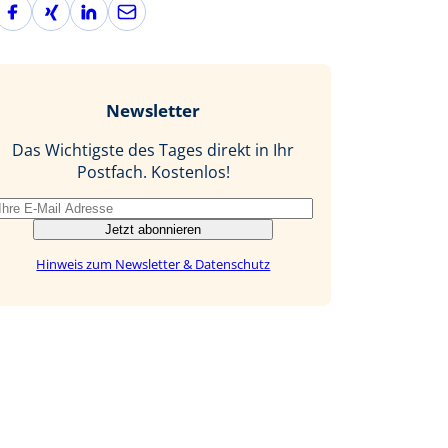
F
X
L
E
a
i
i
-
c
n
n
M
e
g
k
a
b
e
i
Newsletter
o
d
l
o
I
Das Wichtigste des Tages direkt in Ihr
k
n
Postfach. Kostenlos!
Jetzt abonnieren
Hinweis zum Newsletter & Datenschutz