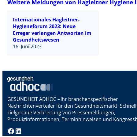
Weitere Meldungen von Hagleitner Hygiene 
Internationales Hagleitner-
Hygieneforum 2023: Neue
Erreger verlangen Antworten im
Gesundheitswesen
16. Juni 2023
GESUNDHEIT ADHOC – Ihr branchenspezifischer
Nachrichtenverteiler für den Gesundheitsmarkt. Schnel
zielgenaue Verbreitung von Pressemeldungen,
Produktinformationen, Terminhinweisen und Kongressb
Facebook
LinkedIn