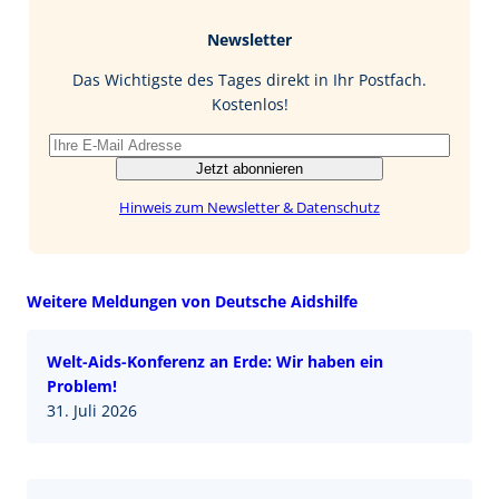
b
e
i
Newsletter
o
d
l
o
I
Das Wichtigste des Tages direkt in Ihr Postfach.
k
n
Kostenlos!
Jetzt abonnieren
Hinweis zum Newsletter & Datenschutz
Weitere Meldungen von Deutsche Aidshilfe
Welt-Aids-Konferenz an Erde: Wir haben ein
Problem!
31. Juli 2026