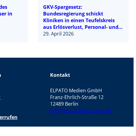
des
GKV-Spargesetz:
er in
Bundesregierung schickt
Kliniken in einen Teufelskreis
aus Erlösverlust, Personal- und
Leistungsabbau
29. April 2026
n
Kontakt
ELPATO Medien GmbH
z
Franz-Ehrlich-Straße 12
12489 Berlin
info@gesundheit-adhoc.de
errufen