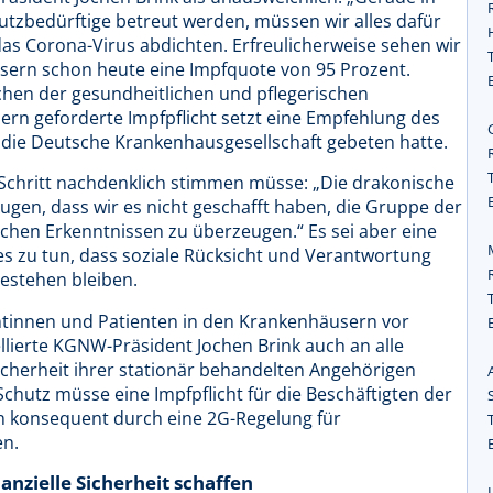
tzbedürftige betreut werden, müssen wir alles dafür
r das Corona-Virus abdichten. Erfreulicherweise sehen wir
sern schon heute eine Impfquote von 95 Prozent.
ichen der gesundheitlichen und pflegerischen
ern geforderte Impfpflicht setzt eine Empfehlung des
die Deutsche Krankenhausgesellschaft gebeten hatte.
r Schritt nachdenklich stimmen müsse: „Die drakonische
ugen, dass wir es nicht geschafft haben, die Gruppe der
chen Erkenntnissen zu überzeugen.“ Es sei aber eine
lles zu tun, dass soziale Rücksicht und Verantwortung
estehen bleiben.
ntinnen und Patienten in den Krankenhäusern vor
lierte KGNW-Präsident Jochen Brink auch an alle
icherheit ihrer stationär behandelten Angehörigen
chutz müsse eine Impfpflicht für die Beschäftigten der
n konsequent durch eine 2G-Regelung für
en.
nzielle Sicherheit schaffen