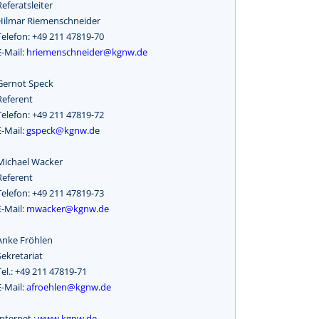
Referatsleiter
Hilmar Riemenschneider
Telefon: +49 211 47819-70
E-Mail:
hriemenschneider@kgnw.de
Gernot Speck
Referent
Telefon: +49 211 47819-72
E-Mail:
gspeck@kgnw.de
Michael Wacker
Referent
Telefon: +49 211 47819-73
E-Mail:
mwacker@kgnw.de
Anke Fröhlen
Sekretariat
Tel.: +49 211 47819-71
E-Mail:
afroehlen@kgnw.de
Internet :
www.kgnw.de