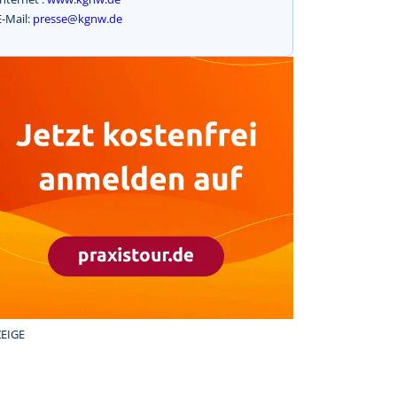
E-Mail:
presse@kgnw.de
EIGE