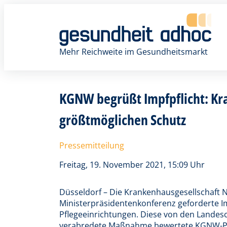
Zum
Inhalt
springen
Mehr Reichweite im Gesundheitsmarkt
KGNW begrüßt Impfpflicht: Kr
größtmöglichen Schutz
Pressemitteilung
Freitag, 19. November 2021, 15:09 Uhr
Düsseldorf – Die Krankenhausgesellschaft 
Ministerpräsidentenkonferenz geforderte Im
Pflegeeinrichtungen. Diese von den Landes
verabredete Maßnahme bewertete KGNW-Präs