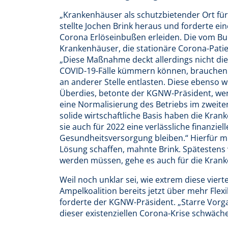
„Krankenhäuser als schutzbietender Ort für 
stellte Jochen Brink heraus und forderte eine
Corona Erlöseinbußen erleiden. Die vom B
Krankenhäuser, die stationäre Corona-Patie
„Diese Maßnahme deckt allerdings nicht die 
COVID-19-Fälle kümmern können, brauchen s
an anderer Stelle entlasten. Diese ebenso w
Überdies, betonte der KGNW-Präsident, wer
eine Normalisierung des Betriebs im zweiten 
solide wirtschaftliche Basis haben die Kra
sie auch für 2022 eine verlässliche finanzie
Gesundheitsversorgung bleiben.“ Hierfür m
Lösung schaffen, mahnte Brink. Spätesten
werden müssen, gehe es auch für die Krank
Weil noch unklar sei, wie extrem diese vie
Ampelkoalition bereits jetzt über mehr Flex
forderte der KGNW-Präsident. „Starre Vorg
dieser existenziellen Corona-Krise schwäche