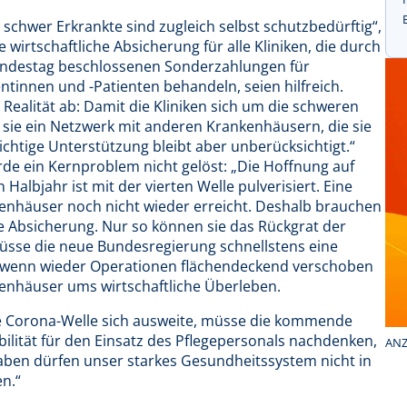
schwer Erkrankte sind zugleich selbst schutzbedürftig“,
 wirtschaftliche Absicherung für alle Kliniken, die durch
undestag beschlossenen Sonderzahlungen für
ntinnen und -Patienten behandeln, seien hilfreich.
Realität ab: Damit die Kliniken sich um die schweren
ie ein Netzwerk mit anderen Krankenhäusern, die sie
ichtige Unterstützung bleibt aber unberücksichtigt.“
de ein Kernproblem nicht gelöst: „Die Hoffnung auf
Halbjahr ist mit der vierten Welle pulverisiert. Eine
nkenhäuser noch nicht wieder erreicht. Deshalb brauchen
lle Absicherung. Nur so können sie das Rückgrat der
üsse die neue Bundesregierung schnellstens eine
s wenn wieder Operationen flächendeckend verschoben
enhäuser ums wirtschaftliche Überleben.
rte Corona-Welle sich ausweite, müsse die kommende
ibilität für den Einsatz des Pflegepersonals nachdenken,
ANZ
aben dürfen unser starkes Gesundheitssystem nicht in
n.“