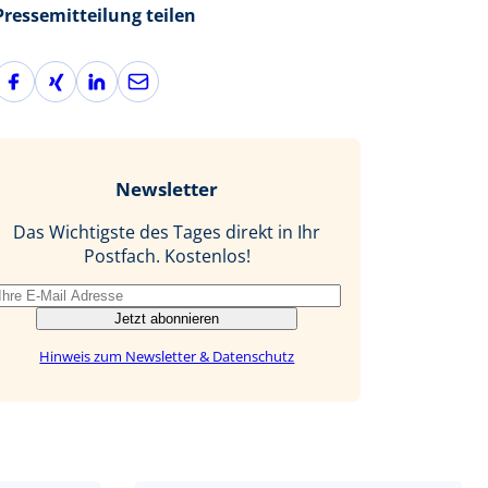
Pressemitteilung teilen
F
X
L
E
a
i
i
-
c
n
n
M
e
g
k
a
b
e
i
Newsletter
o
d
l
o
I
Das Wichtigste des Tages direkt in Ihr
k
n
Postfach. Kostenlos!
Jetzt abonnieren
Hinweis zum Newsletter & Datenschutz