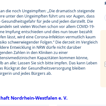
 an die noch Ungeimpften: „Die dramatisch steigende
re unter den Ungeimpften führt uns vor Augen, dass
 Gesundheitsgefahr für jede und jeden darstellt. Die
ndeln seit vielen Wochen schon vor allem COVID-19-
ine Impfung entschieden und dies nun teuer bezahlt
pfen lässt, wird eine Corona-Infektion vermutlich kaum
iko schwerwiegender Folgen.“ Die derzeit im Vergleich
dere Entwicklung in NRW dürfe nicht darüber
genden Zahlen in den Kliniken zu einer
ntensivmedizinischen Kapazitäten kommen könne,
b an alle: Lassen Sie sich bitte impfen. Das kann Leben
das Rückgrat der Gesundheitsversorgung bleiben
rgerin und jedes Bürgers ab.
aft Nordrhein-Westfalen e. V.