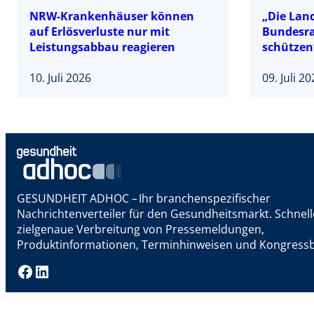
NRW-Krankenhäuser können
„Die Lan
auf Erlösverluste nur mit
Bundesra
Leistungsabbau reagieren
schützen
10. Juli 2026
09. Juli 2
GESUNDHEIT ADHOC – Ihr branchenspezifischer
Nachrichtenverteiler für den Gesundheitsmarkt. Schnel
zielgenaue Verbreitung von Pressemeldungen,
Produktinformationen, Terminhinweisen und Kongressb
Facebook
LinkedIn