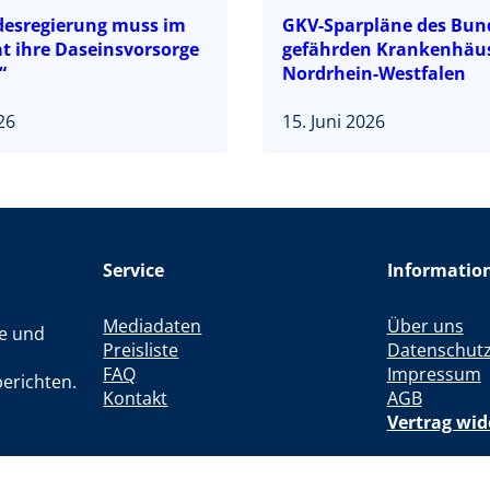
desregierung muss im
GKV-Sparpläne des Bun
t ihre Daseinsvorsorge
gefährden Krankenhäus
“
Nordrhein-Westfalen
026
15. Juni 2026
Service
Informatio
Mediadaten
Über uns
le und
Preisliste
Datenschut
FAQ
Impressum
erichten.
Kontakt
AGB
Vertrag wid