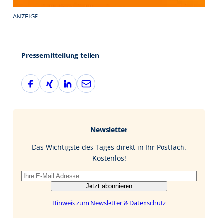
ANZEIGE
Pressemitteilung teilen
F
X
L
E
a
i
i
-
c
n
n
M
e
g
k
a
b
e
i
Newsletter
o
d
l
o
I
Das Wichtigste des Tages direkt in Ihr Postfach.
k
n
Kostenlos!
Jetzt abonnieren
Hinweis zum Newsletter & Datenschutz