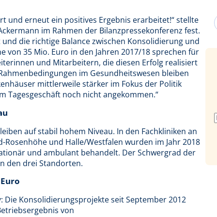
 und erneut ein positives Ergebnis erarbeitet!“ stellte
l Ackermann im Rahmen der Bilanzpressekonferenz fest.
t und die richtige Balance zwischen Konsolidierung und
he von 35 Mio. Euro in den Jahren 2017/18 sprechen für
terinnen und Mitarbeitern, die diesen Erfolg realisiert
ie Rahmenbedingungen im Gesundheitswesen bleiben
nhäuser mittlerweile stärker im Fokus der Politik
t im Tagesgeschäft noch nicht angekommen.“
au
leiben auf stabil hohem Niveau. In den Fachkliniken an
feld-Rosenhöhe und Halle/Westfalen wurden im Jahr 2018
tationär und ambulant behandelt. Der Schwergrad der
n den drei Standorten.
 Euro
iv: Die Konsolidierungsprojekte seit September 2012
Betriebsergebnis von