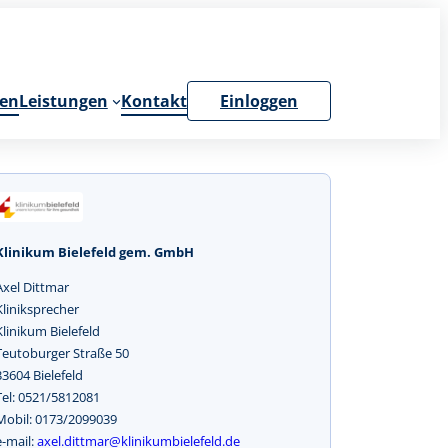
en
Leistungen
Kontakt
Einloggen
Klinikum Bielefeld gem. GmbH
Axel Dittmar
Kliniksprecher
Klinikum Bielefeld
Teutoburger Straße 50
33604 Bielefeld
Tel: 0521/5812081
Mobil: 0173/2099039
e-mail:
axel.dittmar@klinikumbielefeld.de