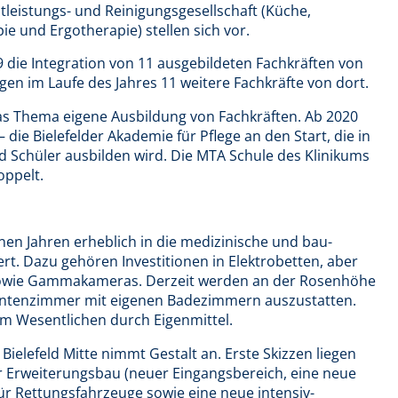
tleistungs- und Reinigungsgesellschaft (Küche,
ie und Ergotherapie) stellen sich vor.
19 die Integration von 11 ausgebildeten Fachkräften von
lgen im Laufe des Jahres 11 weitere Fachkräfte von dort.
 das Thema eigene Ausbildung von Fachkräften. Ab 2020
die Bielefelder Akademie für Pflege an den Start, die in
 Schüler ausbilden wird. Die MTA Schule des Klinikums
oppelt.
nen Jahren erheblich in die medizinische und bau-
ert. Dazu gehören Investitionen in Elektrobetten, aber
 sowie Gammakameras. Derzeit werden an der Rosenhöhe
tientenzimmer mit eigenen Badezimmern auszustatten.
 im Wesentlichen durch Eigenmittel.
ielefeld Mitte nimmt Gestalt an. Erste Skizzen liegen
er Erweiterungsbau (neuer Eingangsbereich, eine neue
r Rettungsfahrzeuge sowie eine neue intensiv-