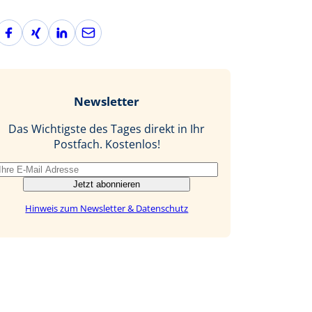
F
X
L
E
a
i
i
-
c
n
n
M
e
g
k
a
b
e
i
Newsletter
o
d
l
o
I
Das Wichtigste des Tages direkt in Ihr
k
n
Postfach. Kostenlos!
Jetzt abonnieren
Hinweis zum Newsletter & Datenschutz