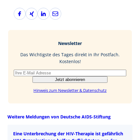
F
X
L
E
a
i
i
-
c
n
n
M
e
g
k
a
b
e
i
Newsletter
o
d
l
o
I
Das Wichtigste des Tages direkt in Ihr Postfach.
k
n
Kostenlos!
Jetzt abonnieren
Hinweis zum Newsletter & Datenschutz
Weitere Meldungen von Deutsche AIDS-Stiftung
Eine Unterbrechung der HIV-Therapie ist gefährlich