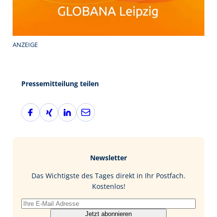
ANZEIGE
Pressemitteilung teilen
F
X
L
E
a
i
i
-
c
n
n
M
e
g
k
a
b
e
i
Newsletter
o
d
l
o
I
Das Wichtigste des Tages direkt in Ihr Postfach.
k
n
Kostenlos!
Jetzt abonnieren