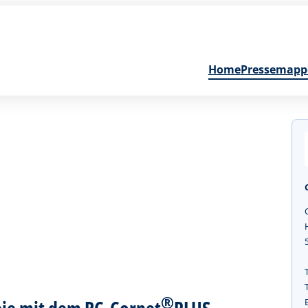
Home
Pressemapp
®
pie mit dem RC-Cornet
PLUS