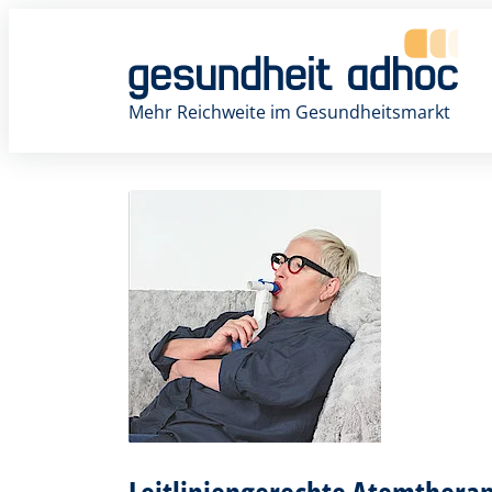
Zum
Inhalt
springen
Mehr Reichweite im Gesundheitsmarkt
Leitliniengerechte Atemthera