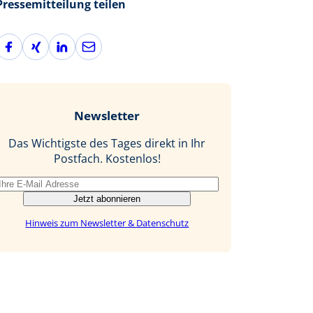
Pressemitteilung teilen
F
X
L
E
a
i
i
-
c
n
n
M
e
g
k
a
b
e
i
Newsletter
o
d
l
o
I
Das Wichtigste des Tages direkt in Ihr
k
n
Postfach. Kostenlos!
Jetzt abonnieren
Hinweis zum Newsletter & Datenschutz