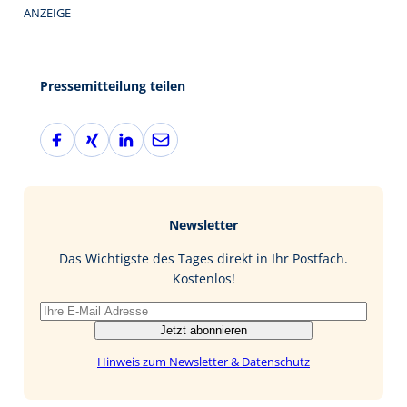
ANZEIGE
Pressemitteilung teilen
F
X
L
E
a
i
i
-
c
n
n
M
e
g
k
a
b
e
i
Newsletter
o
d
l
o
I
Das Wichtigste des Tages direkt in Ihr Postfach.
k
n
Kostenlos!
Jetzt abonnieren
Hinweis zum Newsletter & Datenschutz