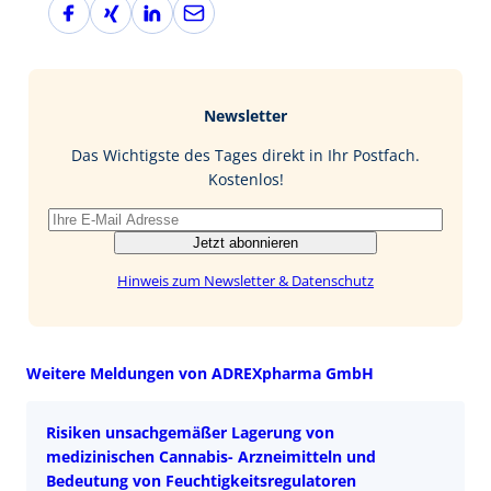
F
X
L
E
a
i
i
-
c
n
n
M
e
g
k
a
b
e
i
Newsletter
o
d
l
o
I
Das Wichtigste des Tages direkt in Ihr Postfach.
k
n
Kostenlos!
Jetzt abonnieren
Hinweis zum Newsletter & Datenschutz
Weitere Meldungen von ADREXpharma GmbH
Risiken unsachgemäßer Lagerung von
medizinischen Cannabis- Arzneimitteln und
Bedeutung von Feuchtigkeitsregulatoren