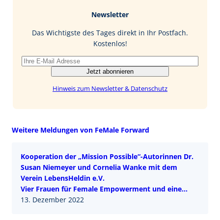
b
e
i
Newsletter
o
d
l
o
I
Das Wichtigste des Tages direkt in Ihr Postfach.
k
n
Kostenlos!
Jetzt abonnieren
Hinweis zum Newsletter & Datenschutz
Weitere Meldungen von FeMale Forward
Kooperation der „Mission Possible“-Autorinnen Dr.
Susan Niemeyer und Cornelia Wanke mit dem
Verein LebensHeldin e.V.
Vier Frauen für Female Empowerment und eine
bessere Versorgung von Frauen mit Brustkrebs
13. Dezember 2022