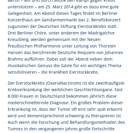
Berlin – Mit und durch Musik den Kampf gegen Krebs
unterstützen – am 25. März 2014 gibt es dazu eine gute
Gelegenheit. Am Abend dieses Tages findet im Berliner
Konzerthaus am Gendarmenmarkt das 2. Benefizkonzert
zugunsten der Deutschen Stiftung Eierstockkrebs statt.
Drei Berliner Chöre, unter anderem der Madrigalchor
Kreuzberg, werden gemeinsam mit der Neuen
Preußischen Philharmonie unter Leitung von Thorsten
Hansen das berührende Deutsche Requiem von Johannes
Brahms aufführen. Dabei soll der Abend neben dem
musikalischen Genuss die Gäste für ein wichtiges Thema
sensibilisieren – die Krankheit Eierstockkrebs.
Der Eierstockkrebs (Ovarialkarzinom) ist die zweithäufigste
Krebserkrankung der weiblichen Geschlechtsorgane. Fast
8.000 Frauen in Deutschland bekommen jährlich diese
niederschmetternde Diagnose. Ein großes Problem dieser
Erkrankung ist, dass der Tumor oft erst sehr spät erkannt
wird und dementsprechend schwierig zu therapieren ist.
Auch wenn die Forschung und Behandlungsmethoden des
Tumors in den vergangenen Jahres große Fortschritte