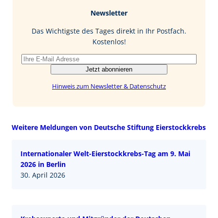
b
e
i
Newsletter
o
d
l
o
I
Das Wichtigste des Tages direkt in Ihr Postfach.
k
n
Kostenlos!
Jetzt abonnieren
Hinweis zum Newsletter & Datenschutz
Weitere Meldungen von Deutsche Stiftung Eierstockkrebs
Internationaler Welt-Eierstockkrebs-Tag am 9. Mai
2026 in Berlin
30. April 2026