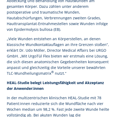
Abdeckung und Behandlung von Hautwunden am
gesamten Körper. Dazu zählen unter anderem
postoperative und traumatische Wunden,
Hautabschürfungen, Verbrennungen zweiten Grades,
Hauttransplantat-Entnahmestellen sowie Wunden infolge
von Epidermolysis bullosa (EB).
„Viele Wunden entstehen an Körperstellen, an denen
klassische Wundkontaktauflagen an ihre Grenzen stoßen“,
erklärt Dr. Udo Möller, Director Medical Affairs bei URGO
GmbH. „Mit UrgoTül Flex bieten wir erstmals eine Lösung,
die sich diesen anatomischen Gegebenheiten konsequent
anpasst und gleichzeitig die Vorteile unserer bewährten
®
TLC-Wundheilungsmatrix
nutzt.“
HEAL-Studie belegt Leistungsfähigkeit und Akzeptanz
der Anwender:innen
In der multizentrischen klinischen HEAL-Studie mit 78
Patient:innen reduzierte sich die Wundfläche nach vier
Wochen median um 98,2 %. Fast jede zweite Wunde heilte
vollständig ab. Bei akuten Wunden lag die