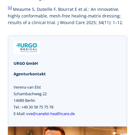
[ii]
Meaume S, Duteille F, Bourrat E et al.: An innovative,
highly conformable, mesh-free healing-matrix dressing;
results of a clinical trial. J Wound Care 2025; 34(11): 1–12.
URGO GmbH
Agenturkontakt
Verena van Elst
Schambachweg 22
14089 Berlin
Tel.: +49 30 58 75 75 78
E-Mail:
vve@vanelst-healthcare.de