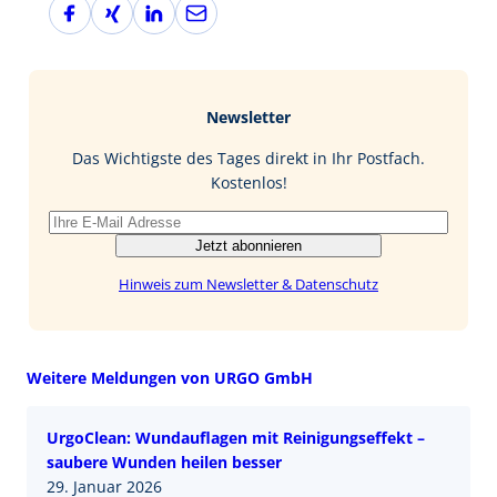
F
X
L
E
a
i
i
-
c
n
n
M
e
g
k
a
b
e
i
Newsletter
o
d
l
o
I
Das Wichtigste des Tages direkt in Ihr Postfach.
k
n
Kostenlos!
Jetzt abonnieren
Hinweis zum Newsletter & Datenschutz
Weitere Meldungen von URGO GmbH
UrgoClean: Wundauflagen mit Reinigungseffekt –
saubere Wunden heilen besser
29. Januar 2026