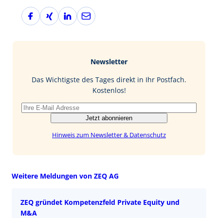
F
X
L
E
a
i
i
-
c
n
n
M
e
g
k
a
b
e
i
Newsletter
o
d
l
o
I
Das Wichtigste des Tages direkt in Ihr Postfach.
k
n
Kostenlos!
Jetzt abonnieren
Hinweis zum Newsletter & Datenschutz
Weitere Meldungen von ZEQ AG
ZEQ gründet Kompetenzfeld Private Equity und
M&A