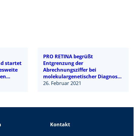
PRO RETINA begrüßt
d startet
Entgrenzung der
esweite
Abrechnungsziffer bei
hen
molekulargenetischer Diagnose
n
– auch Betroffene von
26. Februar 2021
Netzhautdystrophien profitieren
n
Kontakt