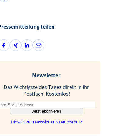
EIGE
Pressemitteilung teilen
F
X
L
E
a
i
i
-
c
n
n
M
e
g
k
a
b
e
i
Newsletter
o
d
l
o
I
Das Wichtigste des Tages direkt in Ihr
k
n
Postfach. Kostenlos!
Jetzt abonnieren
Hinweis zum Newsletter & Datenschutz