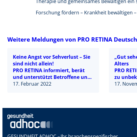
Therapie und gemeinsames Bewältigen ein 
Forschung fördern – Krankheit bewältigen 
Weitere Meldungen von PRO RETINA Deutschl
Keine Angst vor Sehverlust – Sie
„Gut sehe
sind nicht allein!
Alters
PRO RETINA informiert, berät
PRO RETI
und unterstützt Betroffene und
zu unbek
deren Angehörige bei seltenen
17. Februar 2022
17. Nove
Netzhauterkrankungen
GESUNDHEIT ADHOC – Ihr branchenspezifischer