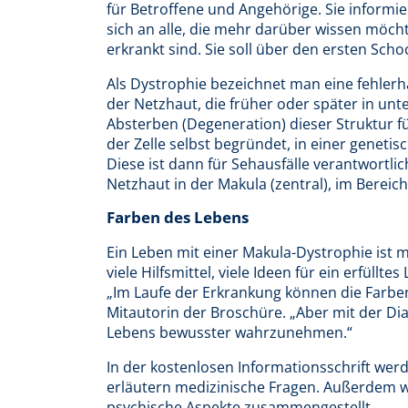
für Betroffene und Angehörige. Sie informi
sich an alle, die mehr darüber wissen möch
erkrankt sind. Sie soll über den ersten Sc
Als Dystrophie bezeichnet man eine fehlerh
der Netzhaut, die früher oder später in un
Absterben (Degeneration) dieser Struktur fü
der Zelle selbst begründet, in einer genet
Diese ist dann für Sehausfälle verantwortlic
Netzhaut in der Makula (zentral), im Bereic
Farben des Lebens
Ein Leben mit einer Makula-Dystrophie ist m
viele Hilfsmittel, viele Ideen für ein erfülltes
„Im Laufe der Erkrankung können die Farben,
Mitautorin der Broschüre. „Aber mit der Di
Lebens bewusster wahrzunehmen.“
In der kostenlosen Informationsschrift wer
erläutern medizinische Fragen. Außerdem wu
psychische Aspekte zusammengestellt.