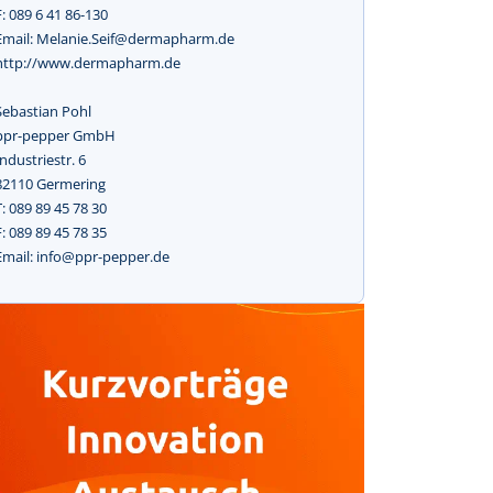
F: 089 6 41 86-130
Email: Melanie.Seif@dermapharm.de
http://www.dermapharm.de
Sebastian Pohl
ppr-pepper GmbH
Industriestr. 6
82110 Germering
T: 089 89 45 78 30
F: 089 89 45 78 35
Email: info@ppr-pepper.de