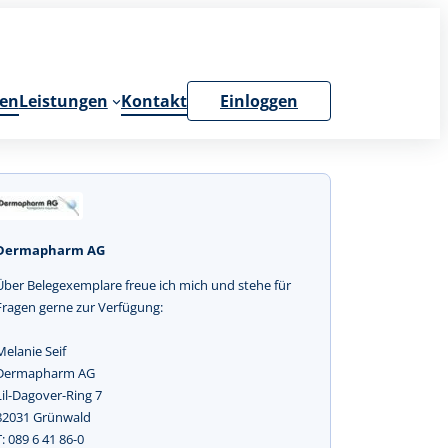
en
Leistungen
Kontakt
Einloggen
Dermapharm AG
Über Belegexemplare freue ich mich und stehe für
Fragen gerne zur Verfügung:
Melanie Seif
Dermapharm AG
Lil-Dagover-Ring 7
82031 Grünwald
T: 089 6 41 86-0