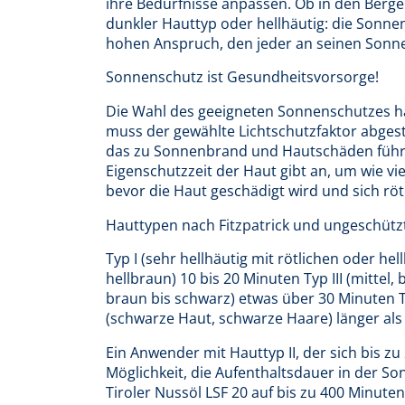
ihre Bedürfnisse anpassen. Ob in den Berg
dunkler Hauttyp oder hellhäutig: die Sonnen
hohen Anspruch, den jeder an seinen Sonnensc
Sonnenschutz ist Gesundheitsvorsorge!
Die Wahl des geeigneten Sonnenschutzes hän
muss der gewählte Lichtschutzfaktor abgest
das zu Sonnenbrand und Hautschäden führen.
Eigenschutzzeit der Haut gibt an, um wie vi
bevor die Haut geschädigt wird und sich röt
Hauttypen nach Fitzpatrick und ungeschütz
Typ I (sehr hellhäutig mit rötlichen oder hel
hellbraun) 10 bis 20 Minuten Typ III (mittel,
braun bis schwarz) etwas über 30 Minuten T
(schwarze Haut, schwarze Haare) länger als
Ein Anwender mit Hauttyp II, der sich bis zu
Möglichkeit, die Aufenthaltsdauer in der 
Tiroler Nussöl LSF 20 auf bis zu 400 Minut