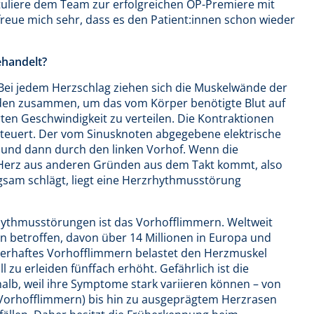
gratuliere dem Team zur erfolgreichen OP-Premiere mit
eue mich sehr, dass es den Patient:innen schon wieder
ehandelt?
 Bei jedem Herzschlag ziehen sich die Muskelwände der
den zusammen, um das vom Körper benötigte Blut auf
ten Geschwindigkeit zu verteilen. Die Kontraktionen
steuert. Der vom Sinusknoten abgegebene elektrische
f und dann durch den linken Vorhof. Wenn die
as Herz aus anderen Gründen aus dem Takt kommt, also
ngsam schlägt, liegt eine Herzrhythmusstörung
hythmusstörungen ist das Vorhofflimmern. Weltweit
n betroffen, davon über 14 Millionen in Europa und
auerhaftes Vorhofflimmern belastet den Herzmuskel
l zu erleiden fünffach erhöht. Gefährlich ist die
b, weil ihre Symptome stark variieren können – von
Vorhofflimmern) bis hin zu ausgeprägtem Herzrasen