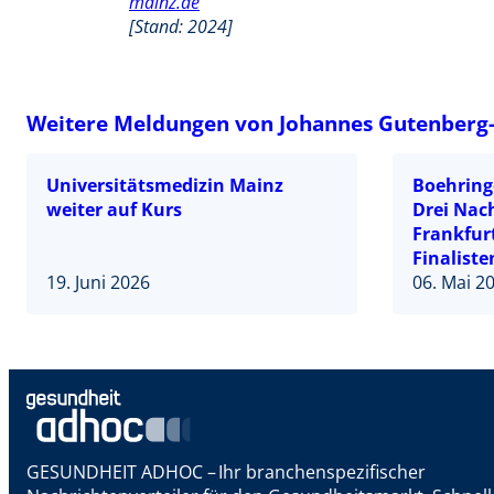
mainz.de
[Stand: 2024]
Weitere Meldungen von Johannes Gutenberg-
Universitätsmedizin Mainz
Boehringe
weiter auf Kurs
Drei Nac
Frankfur
Finaliste
19. Juni 2026
06. Mai 2
GESUNDHEIT ADHOC – Ihr branchenspezifischer