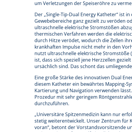
um Verletzungen der Speiseröhre zu verme
Der „Single-Tip-Dual Energy Katheter“ ist 
Gewebebereiche ganz gezielt zu veröden od
ultraschnelle elektrische Stromstößen abz
thermischen Verfahren werden die elektris
durch Hitze verödet, wodurch die Zellen ihre 
krankhaften Impulse nicht mehr in den Vor
nutzt ultraschnelle elektrische Stromstöße 
ist, dass sich speziell jene Herzzellen gezie
ursächlich sind. Das schont das umliegen
Eine große Stärke des innovativen Dual Ene
diesem Katheter ein bewährtes Mapping-Sys
Kartierung und Navigation verwenden lässt.
Prozedur mit sehr geringem Röntgenstrah
durchzuführen.
„Universitäre Spitzenmedizin kann nur erfol
stetig weiterentwickelt. Unser Zentrum für 
voran“, betont der Vorstandsvorsitzende u