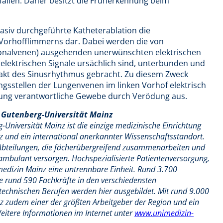
fällen. Daher besitzt die Früherkennung beim
nvasiv durchgeführte Katheterablation die
Vorhofflimmerns dar. Dabei werden die von
onalvenen) ausgehenden unerwünschten elektrischen
 elektrischen Signale ursächlich sind, unterbunden und
akt des Sinusrhythmus gebracht. Zu diesem Zweck
gsstellen der Lungenvenen im linken Vorhof elektrisch
rung verantwortliche Gewebe durch Verödung aus.
 Gutenberg-Universität Mainz
Universität Mainz ist die einzige medizinische Einrichtung
 und ein international anerkannter Wissenschaftsstandort.
d Abteilungen, die fächerübergreifend zusammenarbeiten und
ambulant versorgen. Hochspezialisierte Patientenversorgung,
medizin Mainz eine untrennbare Einheit. Rund 3.700
 rund 590 Fachkräfte in den verschiedensten
echnischen Berufen werden hier ausgebildet. Mit rund 9.000
nz zudem einer der größten Arbeitgeber der Region und ein
itere Informationen im Internet unter
www.unimedizin-