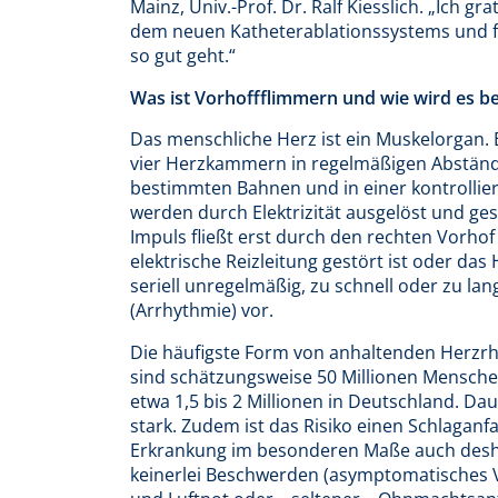
Mainz, Univ.-Prof. Dr. Ralf Kiesslich. „Ich 
dem neuen Katheterablationssystems und fr
so gut geht.“
Was ist Vorhoffflimmern und wie wird es b
Das menschliche Herz ist ein Muskelorgan.
vier Herzkammern in regelmäßigen Abstän
bestimmten Bahnen und in einer kontrollier
werden durch Elektrizität ausgelöst und ge
Impuls fließt erst durch den rechten Vorho
elektrische Reizleitung gestört ist oder d
seriell unregelmäßig, zu schnell oder zu la
(Arrhythmie) vor.
Die häufigste Form von anhaltenden Herzr
sind schätzungsweise 50 Millionen Mensche
etwa 1,5 bis 2 Millionen in Deutschland. D
stark. Zudem ist das Risiko einen Schlaganfal
Erkrankung im besonderen Maße auch deshal
keinerlei Beschwerden (asymptomatisches 