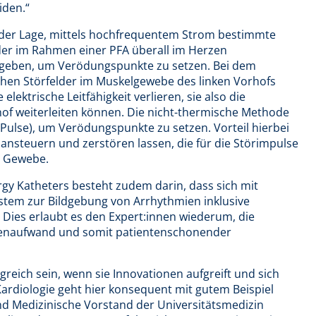
iden.“
in der Lage, mittels hochfrequentem Strom bestimmte
er im Rahmen einer PFA überall im Herzen
ugeben, um Verödungspunkte zu setzen. Bei dem
chen Störfelder im Muskelgewebe des linken Vorhofs
elektrische Leitfähigkeit verlieren, sie also die
hof weiterleiten können. Die nicht-thermische Methode
(Pulse), um Verödungspunkte zu setzen. Vorteil hierbei
lt ansteuern und zerstören lassen, die für die Störimpulse
de Gewebe.
rgy Katheters besteht zudem darin, dass sich mit
tem zur Bildgebung von Arrhythmien inklusive
 Dies erlaubt es den Expert:innen wiederum, die
lenaufwand und somit patientenschonender
greich sein, wenn sie Innovationen aufgreift und sich
Kardiologie geht hier konsequent mit gutem Beispiel
nd Medizinische Vorstand der Universitätsmedizin