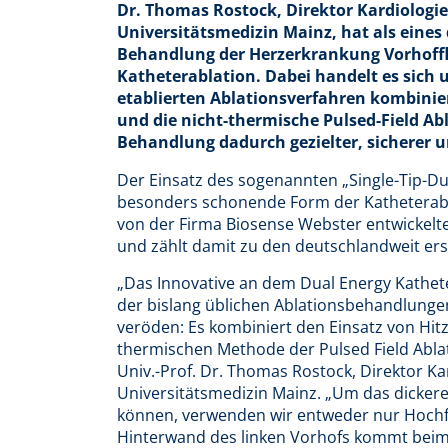
Dr. Thomas Rostock,
Direktor Kardiologie
Universitätsmedizin Mainz, hat als eines
Behandlung der Herzerkrankung Vorhoffl
Katheterablation. Dabei handelt es sich u
etablierten Ablationsverfahren kombinie
und die nicht-thermische Pulsed-Field Abl
Behandlung dadurch gezielter, sicherer 
Der Einsatz des sogenannten „Single-Tip-Dua
besonders schonende Form der Katheterabla
von der Firma Biosense Webster entwickelte 
und zählt damit zu den deutschlandweit ers
„Das Innovative an dem Dual Energy Kathete
der bislang üblichen Ablationsbehandlunge
veröden: Es kombiniert den Einsatz von Hi
thermischen Methode der Pulsed Field Ablati
Univ.-Prof. Dr. Thomas Rostock, Direktor Ka
Universitätsmedizin Mainz. „Um das dicke
können, verwenden wir entweder nur Hochf
Hinterwand des linken Vorhofs kommt beim 