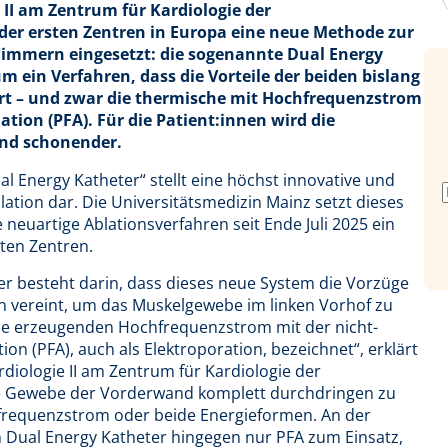
 II am Zentrum für Kardiologie der
 der ersten Zentren in Europa eine neue Methode zur
immern eingesetzt: die sogenannte Dual Energy
m ein Verfahren, dass die Vorteile der beiden bislang
rt – und zwar die thermische mit Hochfrequenzstrom
ation (PFA). Für die Patient:innen wird die
und schonender.
l Energy Katheter“ stellt eine höchst innovative und
tion dar. Die Universitätsmedizin Mainz setzt dieses
neuartige Ablationsverfahren seit Ende Juli 2025 ein
ten Zentren.
r besteht darin, dass dieses neue System die Vorzüge
n vereint, um das Muskelgewebe im linken Vorhof zu
tze erzeugenden Hochfrequenzstrom mit der nicht-
on (PFA), auch als Elektroporation, bezeichnet“, erklärt
rdiologie II am Zentrum für Kardiologie der
re Gewebe der Vorderwand komplett durchdringen zu
requenzstrom oder beide Energieformen. An der
Dual Energy Katheter hingegen nur PFA zum Einsatz,