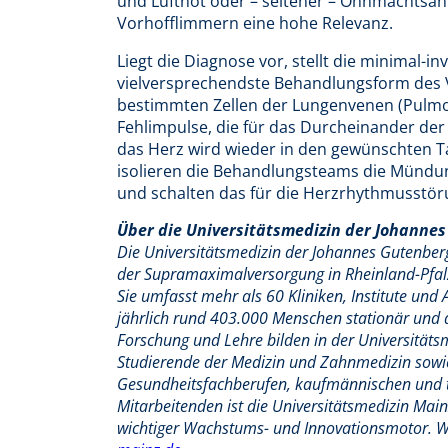
und Luftnot oder – seltener – Ohnmachtsan
Vorhofflimmern eine hohe Relevanz.
Liegt die Diagnose vor, stellt die minimal-i
vielversprechendste Behandlungsform des 
bestimmten Zellen der Lungenvenen (Pulm
Fehlimpulse, die für das Durcheinander der
das Herz wird wieder in den gewünschten T
isolieren die Behandlungsteams die Mündun
und schalten das für die Herzrhythmusstö
Über die Universitätsmedizin der Johannes
Die Universitätsmedizin der Johannes Gutenberg-
der Supramaximalversorgung in Rheinland-Pfalz
Sie umfasst mehr als 60 Kliniken, Institute un
jährlich rund 403.000 Menschen stationär und 
Forschung und Lehre bilden in der Universitäts
Studierende der Medizin und Zahnmedizin sowie
Gesundheitsfachberufen, kaufmännischen und t
Mitarbeitenden ist die Universitätsmedizin Mai
wichtiger Wachstums- und Innovationsmotor. We