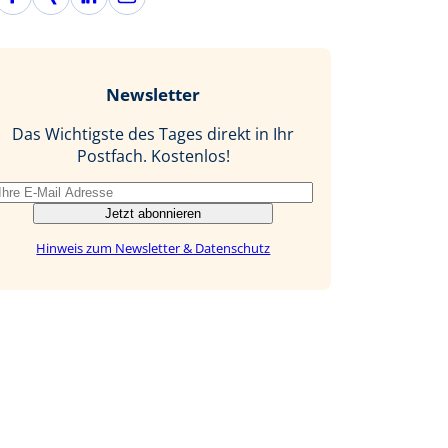
a
i
i
-
c
n
n
M
e
g
k
a
b
e
i
Newsletter
o
d
l
o
I
Das Wichtigste des Tages direkt in Ihr
k
n
Postfach. Kostenlos!
Jetzt abonnieren
Hinweis zum Newsletter & Datenschutz