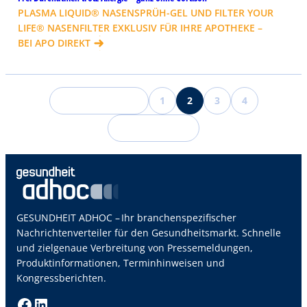
PLASMA LIQUID® NASENSPRÜH-GEL UND FILTER YOUR
LIFE® NASENFILTER EXKLUSIV FÜR IHRE APOTHEKE –
BEI APO DIREKT
1
2
3
4
Vorherige Sei
←
Nächst
GESUNDHEIT ADHOC – Ihr branchenspezifischer
Nachrichtenverteiler für den Gesundheitsmarkt. Schnelle
und zielgenaue Verbreitung von Pressemeldungen,
Produktinformationen, Terminhinweisen und
Kongressberichten.
Facebook
LinkedIn