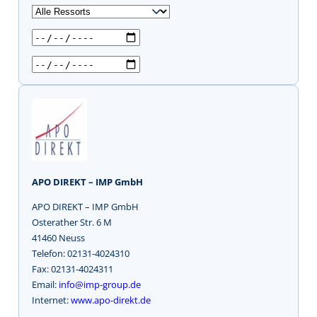
u
c
h
e
n
APO DIREKT – IMP GmbH
APO DIREKT – IMP GmbH
Osterather Str. 6 M
41460 Neuss
Telefon: 02131-4024310
Fax: 02131-4024311
Email:
info@imp-group.de
Internet:
www.apo-direkt.de