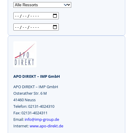
u
c
h
e
n
APO DIREKT – IMP GmbH
APO DIREKT – IMP GmbH
Osterather Str. 6 M
41460 Neuss
Telefon: 02131-4024310
Fax: 02131-4024311
Email:
info@imp-group.de
Internet:
www.apo-direkt.de