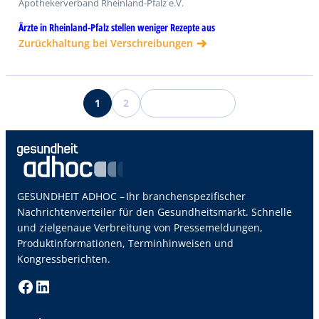
Apothekerverband Rheinland-Pfalz e.V.
Ärzte in Rheinland-Pfalz stellen weniger Rezepte aus
Zurückhaltung bei Verschreibungen
1
2
N
GESUNDHEIT ADHOC – Ihr branchenspezifischer
Nachrichtenverteiler für den Gesundheitsmarkt. Schnelle
und zielgenaue Verbreitung von Pressemeldungen,
Produktinformationen, Terminhinweisen und
Kongressberichten.
Facebook
LinkedIn