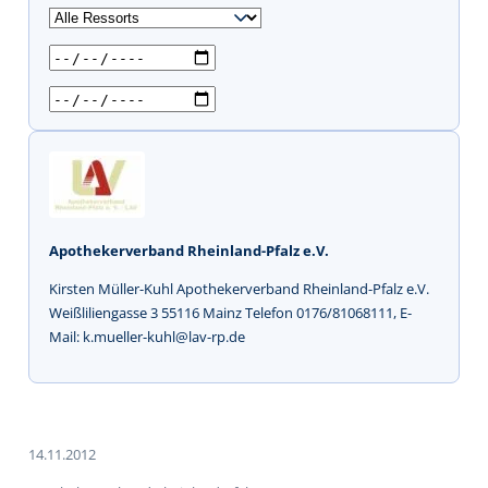
u
c
h
e
n
Apothekerverband Rheinland-Pfalz e.V.
Kirsten Müller-Kuhl Apothekerverband Rheinland-Pfalz e.V.
Weißliliengasse 3 55116 Mainz Telefon 0176/81068111, E-
Mail: k.mueller-kuhl@lav-rp.de
14.11.2012