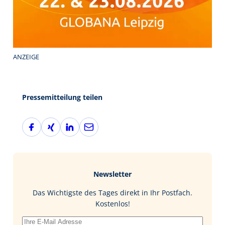
ANZEIGE
Pressemitteilung teilen
F
X
L
E
a
i
i
-
c
n
n
M
e
g
k
a
b
e
i
Newsletter
o
d
l
o
I
Das Wichtigste des Tages direkt in Ihr Postfach.
k
n
Kostenlos!