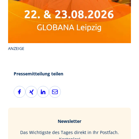
ANZEIGE
Pressemitteilung teilen
F
X
L
E
a
i
i
-
c
n
n
M
e
g
k
a
b
e
i
Newsletter
o
d
l
o
I
Das Wichtigste des Tages direkt in Ihr Postfach.
k
n