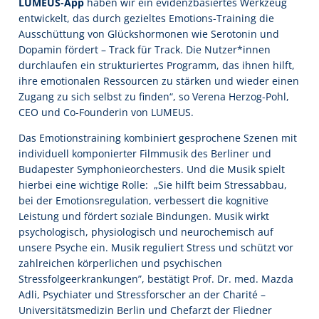
LUMEUS-App
haben wir ein evidenzbasiertes Werkzeug
entwickelt, das durch gezieltes Emotions-Training die
Ausschüttung von Glückshormonen wie Serotonin und
Dopamin fördert – Track für Track. Die Nutzer*innen
durchlaufen ein strukturiertes Programm, das ihnen hilft,
ihre emotionalen Ressourcen zu stärken und wieder einen
Zugang zu sich selbst zu finden“, so Verena Herzog-Pohl,
CEO und Co-Founderin von LUMEUS.
Das Emotionstraining kombiniert gesprochene Szenen mit
individuell komponierter Filmmusik des Berliner und
Budapester Symphonieorchesters. Und die Musik spielt
hierbei eine wichtige Rolle: „Sie hilft beim Stressabbau,
bei der Emotionsregulation, verbessert die kognitive
Leistung und fördert soziale Bindungen. Musik wirkt
psychologisch, physiologisch und neurochemisch auf
unsere Psyche ein. Musik reguliert Stress und schützt vor
zahlreichen körperlichen und psychischen
Stressfolgeerkrankungen”, bestätigt Prof. Dr. med. Mazda
Adli, Psychiater und Stressforscher an der Charité –
Universitätsmedizin Berlin und Chefarzt der Fliedner