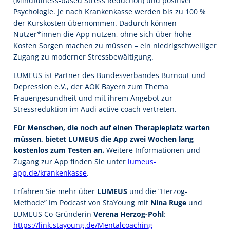
(Mindfulness-based Stress Reduction) und positiver
Psychologie. Je nach Krankenkasse werden bis zu 100 %
der Kurskosten übernommen. Dadurch können
Nutzer*innen die App nutzen, ohne sich über hohe
Kosten Sorgen machen zu müssen – ein niedrigschwelliger
Zugang zu moderner Stressbewältigung.
LUMEUS ist Partner des Bundesverbandes Burnout und
Depression e.V., der AOK Bayern zum Thema
Frauengesundheit und mit ihrem Angebot zur
Stressreduktion im Audi active coach vertreten.
Für Menschen, die noch auf einen Therapieplatz warten
müssen, bietet LUMEUS die App zwei Wochen lang
kostenlos zum Testen an.
Weitere Informationen und
Zugang zur App finden Sie unter
lumeus-
app.de/krankenkasse
.
Erfahren Sie mehr über
LUMEUS
und die “Herzog-
Methode” im Podcast von StaYoung mit
Nina Ruge
und
LUMEUS Co-Gründerin
Verena Herzog-Pohl
:
https://link.stayoung.de/Mentalcoaching