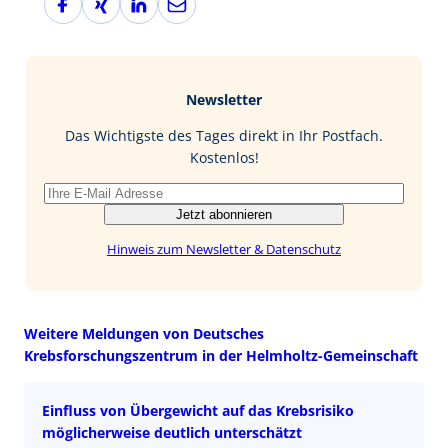
a
i
i
-
c
n
n
M
e
g
k
a
b
e
i
Newsletter
o
d
l
o
I
Das Wichtigste des Tages direkt in Ihr Postfach.
k
n
Kostenlos!
Jetzt abonnieren
Hinweis zum Newsletter & Datenschutz
Weitere Meldungen von Deutsches
Krebsforschungszentrum in der Helmholtz-Gemeinschaft
Einfluss von Übergewicht auf das Krebsrisiko
möglicherweise deutlich unterschätzt