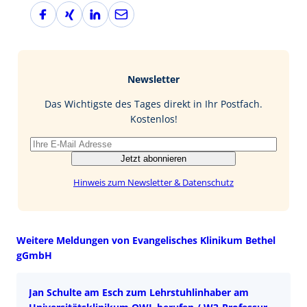
F
X
L
E
a
i
i
-
c
n
n
M
e
g
k
a
b
e
i
Newsletter
o
d
l
o
I
Das Wichtigste des Tages direkt in Ihr Postfach.
k
n
Kostenlos!
Jetzt abonnieren
Hinweis zum Newsletter & Datenschutz
Weitere Meldungen von Evangelisches Klinikum Bethel
gGmbH
Jan Schulte am Esch zum Lehrstuhlinhaber am